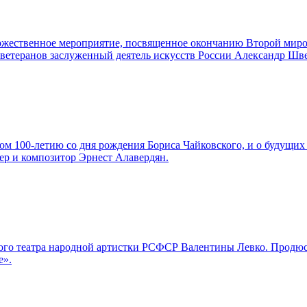
торжественное мероприятие, посвященное окончанию Второй мир
а ветеранов заслуженный деятель искусств России Александр Шв
м 100-летию со дня рождения Бориса Чайковского, и о будущих 
ер и композитор Эрнест Алавердян.
льшого театра народной артистки РСФСР Валентины Левко. Про
е».