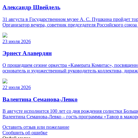
Александр Швейдель
31 августа в Государственном музее А. С. Пушкина пройдет 
Организатор вечера, советник председателя Российского союз
23 июля 2026
Эрнест Алавердян
О прошедшем сезоне оркестра «Камерата Комитас», посвященно
основатель и художественный руководитель коллектива, дириж
22 июля 2026
Валентина Семанова-Левко
В августе исполнится 100 лет со дня рождения солистки Бо
Валентина Семанова-Левко – гость программы «Тавор в мажор
Оставить отзыв или пожелание
Сообщить об ошибке