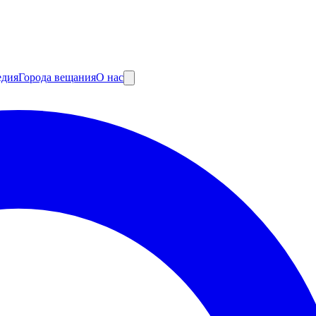
едия
Города вещания
О нас