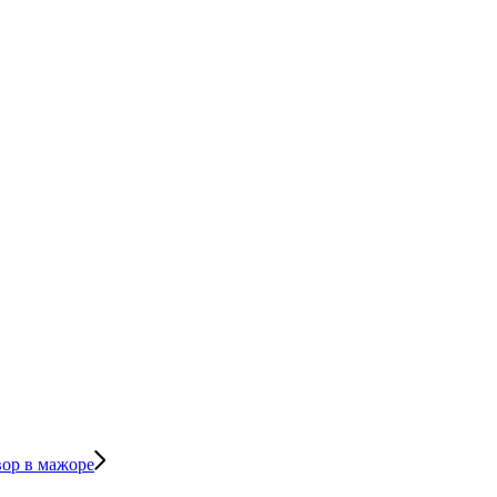
вор в мажоре