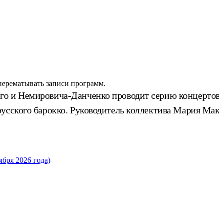
 перематывать записи программ.
го и Немировича-Данченко проводит серию концертов
русского барокко. Руководитель коллектива Мария Ма
бря 2026 года)