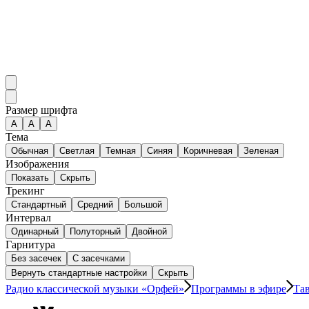
Размер шрифта
А
A
A
Тема
Обычная
Светлая
Темная
Синяя
Коричневая
Зеленая
Изображения
Показать
Скрыть
Трекинг
Стандартный
Средний
Большой
Интервал
Одинарный
Полуторный
Двойной
Гарнитура
Без засечек
С засечками
Вернуть стандартные настройки
Скрыть
Радио классической музыки «Орфей»
Программы в эфире
Та