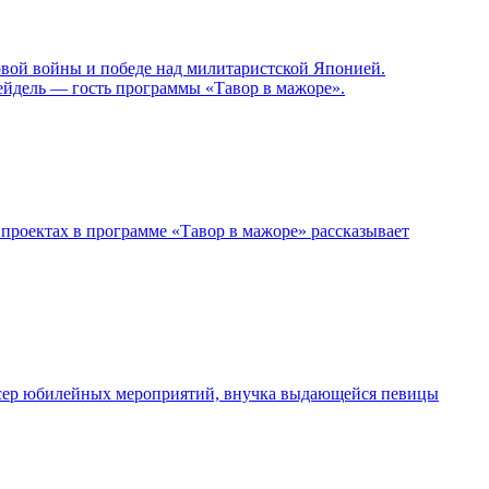
овой войны и победе над милитаристской Японией.
ейдель — гость программы «Тавор в мажоре».
проектах в программе «Тавор в мажоре» рассказывает
дюсер юбилейных мероприятий, внучка выдающейся певицы