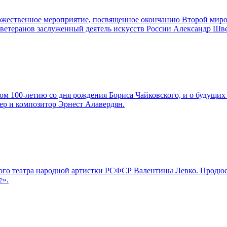
торжественное мероприятие, посвященное окончанию Второй мир
а ветеранов заслуженный деятель искусств России Александр Шв
м 100-летию со дня рождения Бориса Чайковского, и о будущих 
ер и композитор Эрнест Алавердян.
льшого театра народной артистки РСФСР Валентины Левко. Про
е».