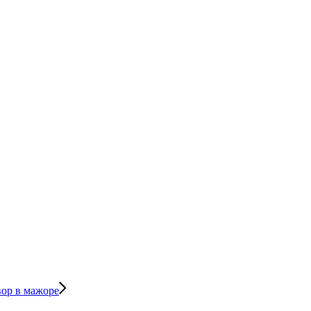
вор в мажоре