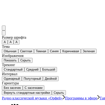
Размер шрифта
А
A
A
Тема
Обычная
Светлая
Темная
Синяя
Коричневая
Зеленая
Изображения
Показать
Скрыть
Трекинг
Стандартный
Средний
Большой
Интервал
Одинарный
Полуторный
Двойной
Гарнитура
Без засечек
С засечками
Вернуть стандартные настройки
Скрыть
Радио классической музыки «Орфей»
Программы в эфире
Та