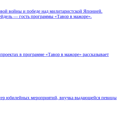
овой войны и победе над милитаристской Японией.
ейдель — гость программы «Тавор в мажоре».
проектах в программе «Тавор в мажоре» рассказывает
дюсер юбилейных мероприятий, внучка выдающейся певицы