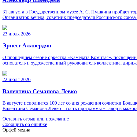
31 августа в Государственном музее А. С. Пушкина пройдет 
Организатор вечера, советник председателя Российского союз
23 июля 2026
Эрнест Алавердян
О прошедшем сезоне оркестра «Камерата Комитас», посвященно
основатель и художественный руководитель коллектива, дириж
22 июля 2026
Валентина Семанова-Левко
В августе исполнится 100 лет со дня рождения солистки Бо
Валентина Семанова-Левко – гость программы «Тавор в мажор
Оставить отзыв или пожелание
Сообщить об ошибке
Орфей медиа