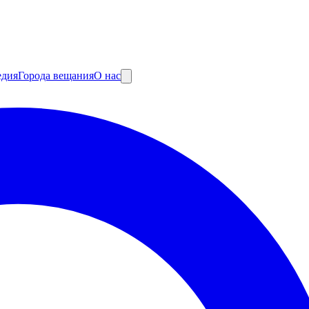
едия
Города вещания
О нас