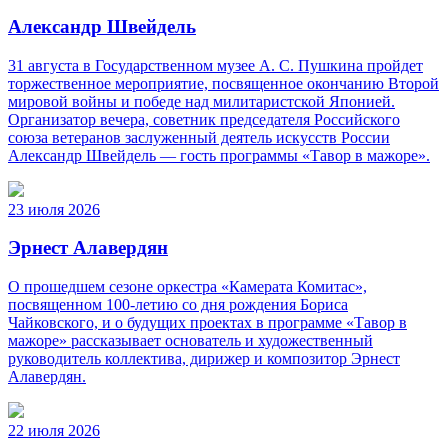
Александр Швейдель
31 августа в Государственном музее А. С. Пушкина пройдет
торжественное мероприятие, посвященное окончанию Второй
мировой войны и победе над милитаристской Японией.
Организатор вечера, советник председателя Российского
союза ветеранов заслуженный деятель искусств России
Александр Швейдель — гость программы «Тавор в мажоре».
23 июля 2026
Эрнест Алавердян
О прошедшем сезоне оркестра «Камерата Комитас»,
посвященном 100-летию со дня рождения Бориса
Чайковского, и о будущих проектах в программе «Тавор в
мажоре» рассказывает основатель и художественный
руководитель коллектива, дирижер и композитор Эрнест
Алавердян.
22 июля 2026