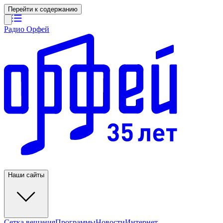
Перейти к содержанию
Радио Орфей
Наши сайты
Сетка вещания
Программы
Новости
Интернет-