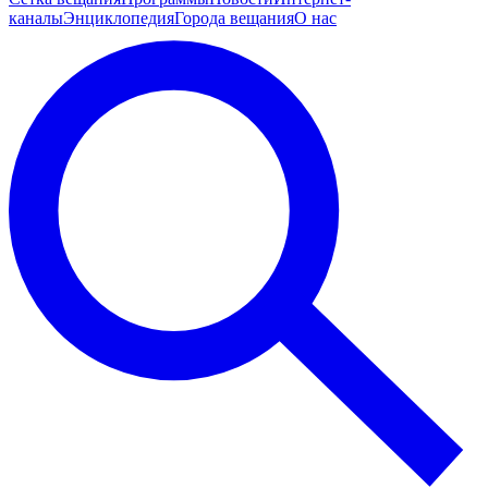
каналы
Энциклопедия
Города вещания
О нас