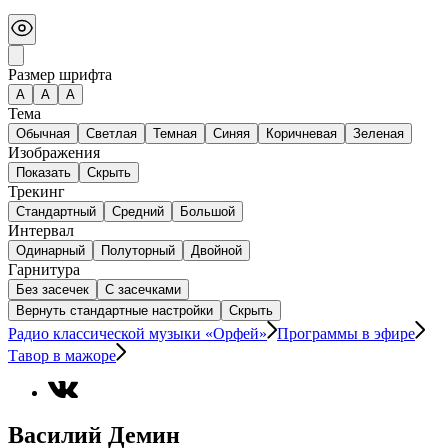
Размер шрифта
А
A
A
Тема
Обычная
Светлая
Темная
Синяя
Коричневая
Зеленая
Изображения
Показать
Скрыть
Трекинг
Стандартный
Средний
Большой
Интервал
Одинарный
Полуторный
Двойной
Гарнитура
Без засечек
С засечками
Вернуть стандартные настройки
Скрыть
Радио классической музыки «Орфей»
Программы в эфире
Тавор в мажоре
Василий Демин