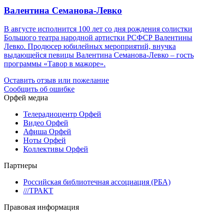
Валентина Семанова-Левко
В августе исполнится 100 лет со дня рождения солистки
Большого театра народной артистки РСФСР Валентины
Левко. Продюсер юбилейных мероприятий, внучка
выдающейся певицы Валентина Семанова-Левко – гость
программы «Тавор в мажоре».
Оставить отзыв или пожелание
Сообщить об ошибке
Орфей медиа
Телерадиоцентр Орфей
Видео Орфей
Афиша Орфей
Ноты Орфей
Коллективы Орфей
Партнеры
Российская библиотечная ассоциация (РБА)
///ТРАКТ
Правовая информация