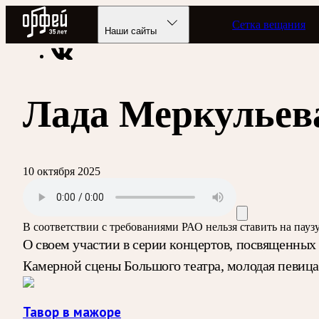
Радио Орфей
Сетка вещания
Радио классической музыки «Орфей»
Программы в эфире
Наши сайты
Лада Меркульев
10 октября 2025
В соответствии с требованиями
РАО
нельзя ставить на пау
О своем участии в серии концертов, посвященных
Камерной сцены Большого театра, молодая певица
Тавор в мажоре