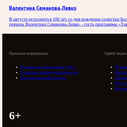
Валентина Семанова-Левко
В августе исполнится 100 лет со дня рождения солистки
певицы Валентина Семанова-Левко – гость программы «Тав
Правовая информация
Орфей медиа
Условия использования сайта
Телер
Политика конфиденциальности
Видео
Контактная информация
Афиш
Ноты 
Колле
6+