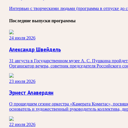
Интервью с творческими людьми (программа в отпуске до с
Последние выпуски программы
24 июля 2026
Александр Швейдель
31 августа в Государственном музее А. С. Пушкина пройд
Организатор вечера, советник председателя Российского с
23 июля 2026
Эрнест Алавердян
О прошедшем сезоне оркестра «Камерата Комитас», посвяще
основатель и художественный руководитель коллектива, ди
22 июля 2026