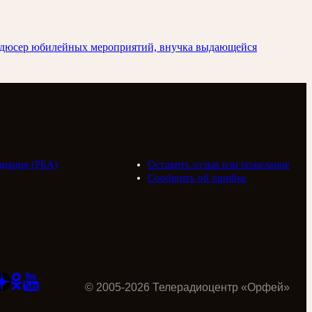
родюсер юбилейных мероприятий, внучка выдающейся
циация (РБА)
Оставить отзыв или пожелание
Сообщить об ошибке
©
2005
-
2026
Телерадиоцентр «Орфей»