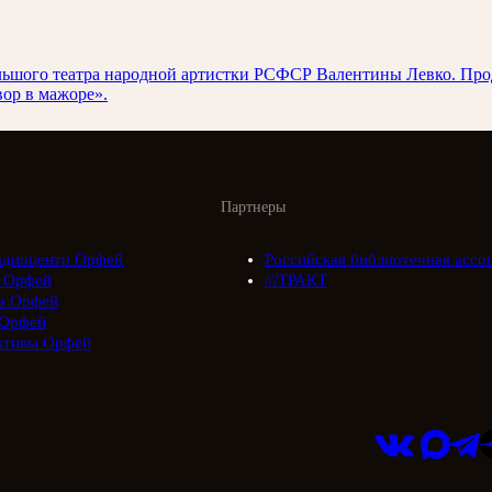
 Большого театра народной артистки РСФСР Валентины Левко. П
ор в мажоре».
Партнеры
адиоцентр Орфей
Российская библиотечная ассо
 Орфей
///ТРАКТ
а Орфей
Орфей
ктивы Орфей