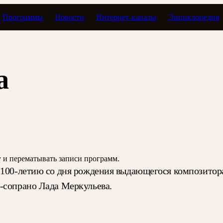
Программы
Новости
Интернет-каналы
Энциклопедия
Тавор в мажоре
а
зу и перематывать записи программ.
 100-летию со дня рождения выдающегося композитора
-сопрано Лада Меркульева.