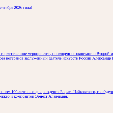
ентября 2026 года)
ет торжественное мероприятие, посвященное окончанию Второй 
оюза ветеранов заслуженный деятель искусств России Александ
нном 100-летию со дня рождения Бориса Чайковского, и о буду
рижер и композитор Эрнест Алавердян.