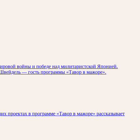
мировой войны и победе над милитаристской Японией.
р Швейдель — гость программы «Тавор в мажоре».
щих проектах в программе «Тавор в мажоре» рассказывает