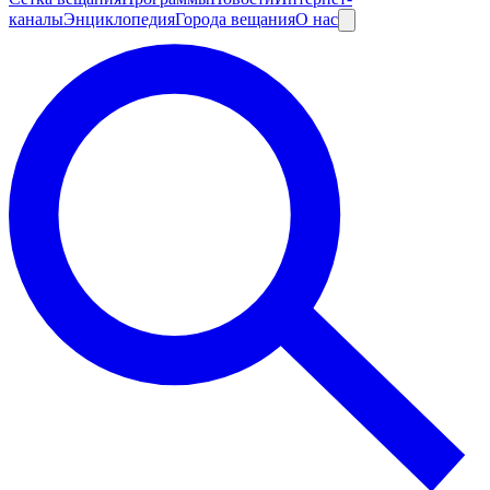
каналы
Энциклопедия
Города вещания
О нас