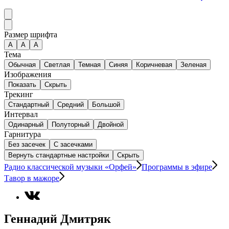
Размер шрифта
А
A
A
Тема
Обычная
Светлая
Темная
Синяя
Коричневая
Зеленая
Изображения
Показать
Скрыть
Трекинг
Стандартный
Средний
Большой
Интервал
Одинарный
Полуторный
Двойной
Гарнитура
Без засечек
С засечками
Вернуть стандартные настройки
Скрыть
Радио классической музыки «Орфей»
Программы в эфире
Тавор в мажоре
Геннадий Дмитряк