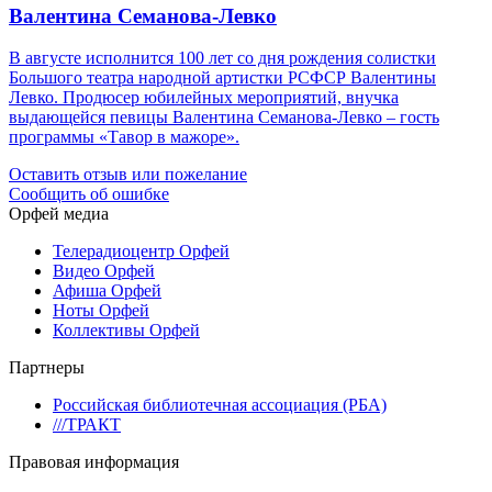
Валентина Семанова-Левко
В августе исполнится 100 лет со дня рождения солистки
Большого театра народной артистки РСФСР Валентины
Левко. Продюсер юбилейных мероприятий, внучка
выдающейся певицы Валентина Семанова-Левко – гость
программы «Тавор в мажоре».
Оставить отзыв или пожелание
Сообщить об ошибке
Орфей медиа
Телерадиоцентр Орфей
Видео Орфей
Афиша Орфей
Ноты Орфей
Коллективы Орфей
Партнеры
Российская библиотечная ассоциация (РБА)
///ТРАКТ
Правовая информация