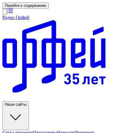
Перейти к содержанию
Радио Орфей
Наши сайты
Сетка вещания
Программы
Новости
Интернет-