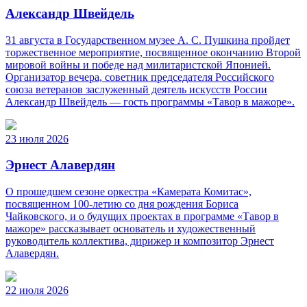
Александр Швейдель
31 августа в Государственном музее А. С. Пушкина пройдет
торжественное мероприятие, посвященное окончанию Второй
мировой войны и победе над милитаристской Японией.
Организатор вечера, советник председателя Российского
союза ветеранов заслуженный деятель искусств России
Александр Швейдель — гость программы «Тавор в мажоре».
23 июля 2026
Эрнест Алавердян
О прошедшем сезоне оркестра «Камерата Комитас»,
посвященном 100-летию со дня рождения Бориса
Чайковского, и о будущих проектах в программе «Тавор в
мажоре» рассказывает основатель и художественный
руководитель коллектива, дирижер и композитор Эрнест
Алавердян.
22 июля 2026