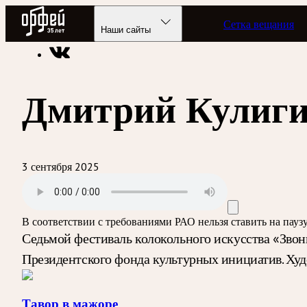
Радио Орфей
Сетка вещания
Радио классической музыки «Орфей»
Программы в эфире
Наши сайты
Дмитрий Кулиг
3 сентября 2025
В соответствии с требованиями
РАО
нельзя ставить на пау
Седьмой фестиваль колокольного искусства «Зво
Президентского фонда культурных инициатив. Ху
Тавор в мажоре