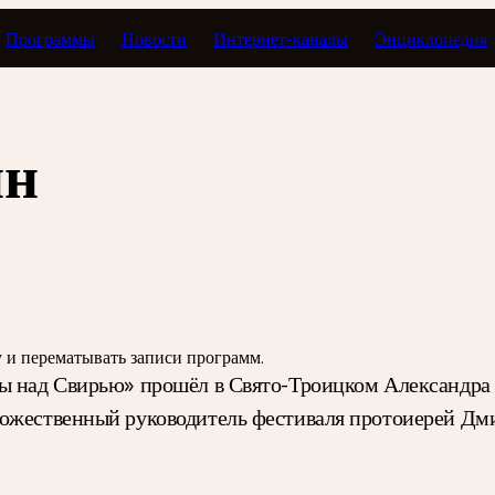
Программы
Новости
Интернет-каналы
Энциклопедия
Тавор в мажоре
ин
зу и перематывать записи программ.
ны над Свирью» прошёл в Свято-Троицком Александр
дожественный руководитель фестиваля протоиерей Дми