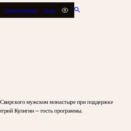
Города вещания
О нас
а Свирского мужском монастыре при поддержке
трий Кулигин — гость программы.