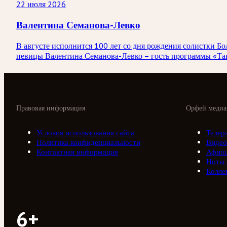
22 июля 2026
Валентина Семанова-Левко
В августе исполнится 100 лет со дня рождения солистки
певицы Валентина Семанова-Левко – гость программы «Тав
Правовая информация
Орфей медиа
Условия использования сайта
Телер
Политика конфиденциальности
Видео
Контактная информация
Афиш
Ноты
Колле
6+