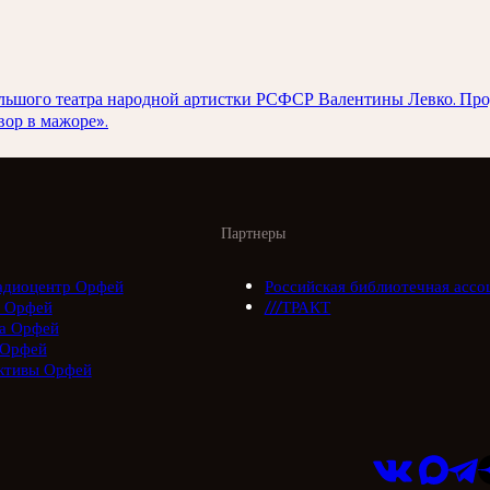
 Большого театра народной артистки РСФСР Валентины Левко. П
ор в мажоре».
Партнеры
адиоцентр Орфей
Российская библиотечная ассо
 Орфей
///ТРАКТ
а Орфей
 Орфей
ктивы Орфей