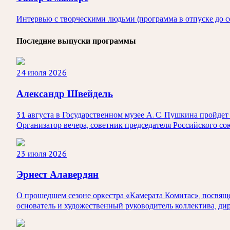
Интервью с творческими людьми (программа в отпуске до с
Последние выпуски программы
24 июля 2026
Александр Швейдель
31 августа в Государственном музее А. С. Пушкина пройд
Организатор вечера, советник председателя Российского с
23 июля 2026
Эрнест Алавердян
О прошедшем сезоне оркестра «Камерата Комитас», посвяще
основатель и художественный руководитель коллектива, ди