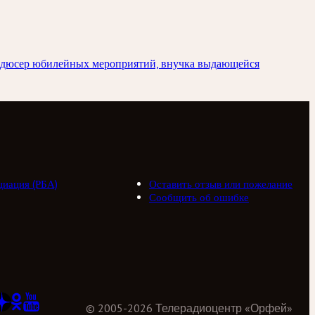
родюсер юбилейных мероприятий, внучка выдающейся
циация (РБА)
Оставить отзыв или пожелание
Сообщить об ошибке
©
2005
-
2026
Телерадиоцентр «Орфей»