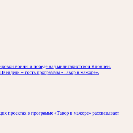
мировой войны и победе над милитаристской Японией.
 Швейдель — гость программы «Тавор в мажоре».
щих проектах в программе «Тавор в мажоре» рассказывает