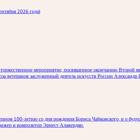
ентября 2026 года)
ет торжественное мероприятие, посвященное окончанию Второй 
оюза ветеранов заслуженный деятель искусств России Александр
нном 100-летию со дня рождения Бориса Чайковского, и о буду
рижер и композитор Эрнест Алавердян.