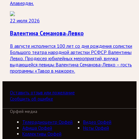
Алавердян.
22 июля 2026
Валентина Семанова-Левко
В августе исполнится 100 лет со дня рождения солистки
Большого театра народной артистки РСФСР Валентины
Левко. Продюсер юбилейных мероприятий, внучка
выдающейся певицы Валентина Семанова-Левко – гость
программы «Тавор в мажоре».
Оставить отзыв или пожелание
Сообщить об ошибке
Орфей медиа
Телерадиоцентр Орфей
Видео Орфей
Афиша Орфей
Ноты Орфей
Коллективы Орфей