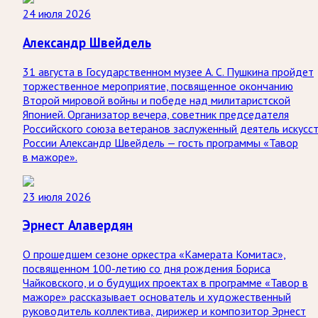
24 июля 2026
Александр Швейдель
31 августа в Государственном музее А. С. Пушкина пройдет
торжественное мероприятие, посвященное окончанию
Второй мировой войны и победе над милитаристской
Японией. Организатор вечера, советник председателя
Российского союза ветеранов заслуженный деятель искусс
России Александр Швейдель — гость программы «Тавор
в мажоре».
23 июля 2026
Эрнест Алавердян
О прошедшем сезоне оркестра «Камерата Комитас»,
посвященном 100-летию со дня рождения Бориса
Чайковского, и о будущих проектах в программе «Тавор в
мажоре» рассказывает основатель и художественный
руководитель коллектива, дирижер и композитор Эрнест