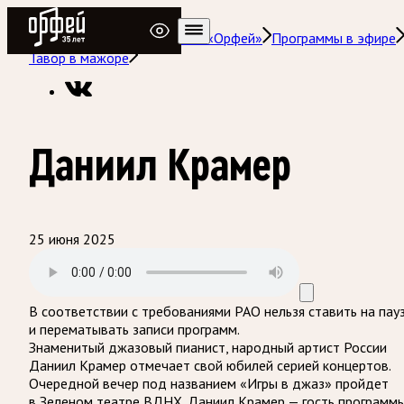
Радио Орфей
Радио классической музыки «Орфей»
Программы в эфире
Тавор в мажоре
Даниил Крамер
25 июня 2025
В соответствии с требованиями
РАО
нельзя ставить на пау
и перематывать записи программ.
Знаменитый джазовый пианист, народный артист России
Даниил Крамер отмечает свой юбилей серией концертов.
Очередной вечер под названием «Игры в джаз» пройдет
в Зеленом театре ВДНХ. Даниил Крамер — гость программы