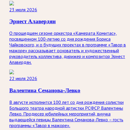
23 июля 2026
Эрнест Алавердян
О прошедшем сезоне оркестра «Камерата Комитас»,
посвященном 100-летию со дня рождения Бориса
Чайковского, и о будущих проектах в программе «Тавор в
мажоре» рассказывает основатель и художественный
руководитель коллектива, дирижер и композитор Эрнест
Алавердян.
22 июля 2026
Валентина Семанова-Левко
В августе исполнится 100 лет со дня рождения солистки
Большого театра народной артистки РСФСР Валентины
Левко. Продюсер юбилейных мероприятий, внучка
выдающейся певицы Валентина Семанова-Левко – гость
программы «Тавор в мажоре».