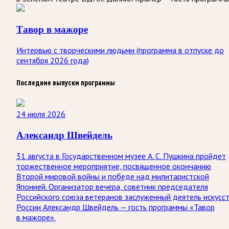
Тавор в мажоре
Интервью с творческими людьми (программа в отпуске до
сентября 2026 года)
Последние выпуски программы
24 июля 2026
Александр Швейдель
31 августа в Государственном музее А. С. Пушкина пройдет
торжественное мероприятие, посвященное окончанию
Второй мировой войны и победе над милитаристской
Японией. Организатор вечера, советник председателя
Российского союза ветеранов заслуженный деятель искусс
России Александр Швейдель — гость программы «Тавор
в мажоре».