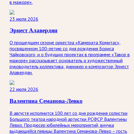
в мажоре».
23 июля 2026
Эрнест Алавердян
О прошедшем сезоне оркестра «Камерата Комитас»,
посвященном 100-летию со дня рождения Бориса
Чайковского, и о будущих проектах в программе «Тавор в
мажоре» рассказывает основатель и художественный
руководитель коллектива, дирижер и композитор Эрнест
Алавердян.
22 июля 2026
Валентина Семанова-Левко
В августе исполнится 100 лет со дня рождения солистки
Большого театра народной артистки РСФСР Валентины
Левко. Продюсер юбилейных мероприятий, внучка
выдающейся певицы Валентина Семанова-Левко – гость