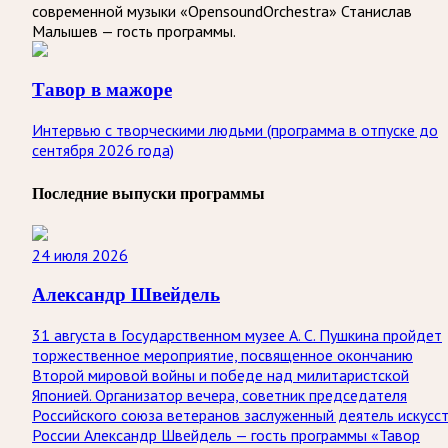
современной музыки «OpensoundOrchestra» Станислав
Малышев — гость программы.
Тавор в мажоре
Интервью с творческими людьми (программа в отпуске до
сентября 2026 года)
Последние выпуски программы
24 июля 2026
Александр Швейдель
31 августа в Государственном музее А. С. Пушкина пройдет
торжественное мероприятие, посвященное окончанию
Второй мировой войны и победе над милитаристской
Японией. Организатор вечера, советник председателя
Российского союза ветеранов заслуженный деятель искусс
России Александр Швейдель — гость программы «Тавор