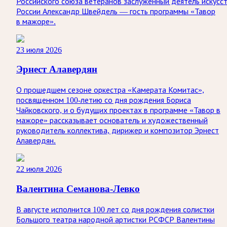
Российского союза ветеранов заслуженный деятель искусс
России Александр Швейдель — гость программы «Тавор
в мажоре».
23 июля 2026
Эрнест Алавердян
О прошедшем сезоне оркестра «Камерата Комитас»,
посвященном 100-летию со дня рождения Бориса
Чайковского, и о будущих проектах в программе «Тавор в
мажоре» рассказывает основатель и художественный
руководитель коллектива, дирижер и композитор Эрнест
Алавердян.
22 июля 2026
Валентина Семанова-Левко
В августе исполнится 100 лет со дня рождения солистки
Большого театра народной артистки РСФСР Валентины