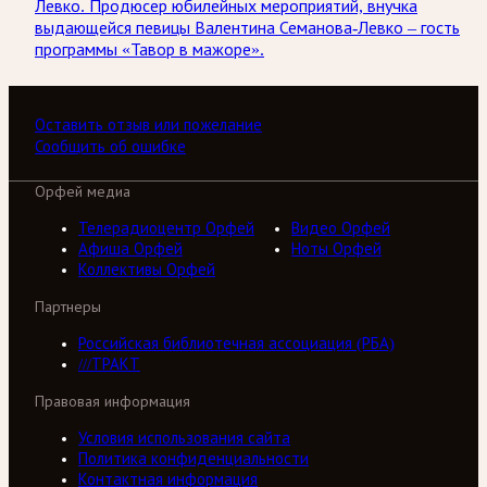
Левко. Продюсер юбилейных мероприятий, внучка
выдающейся певицы Валентина Семанова-Левко – гость
программы «Тавор в мажоре».
Оставить отзыв или пожелание
Сообщить об ошибке
Орфей медиа
Телерадиоцентр Орфей
Видео Орфей
Афиша Орфей
Ноты Орфей
Коллективы Орфей
Партнеры
Российская библиотечная ассоциация (РБА)
///ТРАКТ
Правовая информация
Условия использования сайта
Политика конфиденциальности
Контактная информация