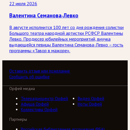
22 июля 2026
Валентина Семанова-Левко
В августе исполнится 100 лет со дня рождения солистки
Большого театра народной артистки РСФСР Валентины
Левко. Продюсер юбилейных мероприятий, внучка
выдающейся певицы Валентина Семанова-Левко – гость
программы «Тавор в мажоре».
Оставить отзыв или пожелание
Сообщить об ошибке
Орфей медиа
Телерадиоцентр Орфей
Видео Орфей
Афиша Орфей
Ноты Орфей
Коллективы Орфей
Партнеры
Российская библиотечная ассоциация (РБА)