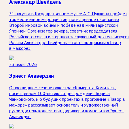
Александр Швейдель
31 августа в Государственном музее А. С. Пушкина пройдет
торжественное мероприятие, посвященное окончанию
Второй мировой войны и победе над милитаристской
Японией. Организатор вечера, советник председателя
Российского союза ветеранов заслуженный деятель искусс
России Александр Швейдель — гость программы «Тавор
в мажоре».
23 июля 2026
Эрнест Алавердян
О прошедшем сезоне оркестра «Камерата Комитас»,
посвященном 100-летию со дня рождения Бориса
Чайковского, и о будущих проектах в программе «Тавор в
мажоре» рассказывает основатель и художественный
руководитель коллектива, дирижер и композитор Эрнест
Алавердян.