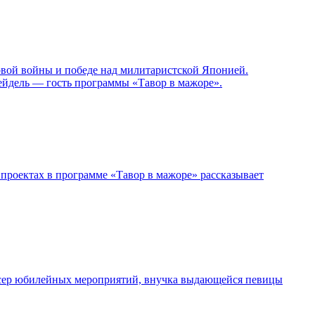
овой войны и победе над милитаристской Японией.
ейдель — гость программы «Тавор в мажоре».
проектах в программе «Тавор в мажоре» рассказывает
дюсер юбилейных мероприятий, внучка выдающейся певицы