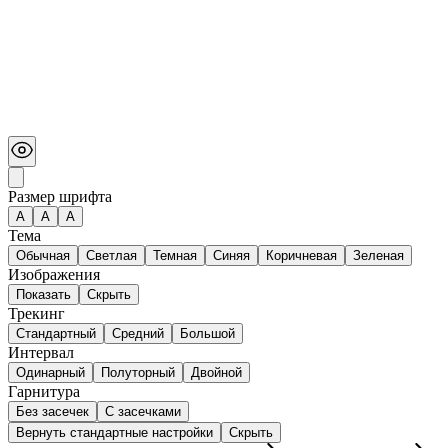
Размер шрифта
А
A
A
Тема
Обычная
Светлая
Темная
Синяя
Коричневая
Зеленая
Изображения
Показать
Скрыть
Трекинг
Стандартный
Средний
Большой
Интервал
Одинарный
Полуторный
Двойной
Гарнитура
Без засечек
С засечками
Вернуть стандартные настройки
Скрыть