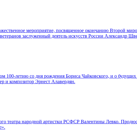
торжественное мероприятие, посвященное окончанию Второй мир
а ветеранов заслуженный деятель искусств России Александр Шв
м 100-летию со дня рождения Бориса Чайковского, и о будущих 
ер и композитор Эрнест Алавердян.
льшого театра народной артистки РСФСР Валентины Левко. Про
е».