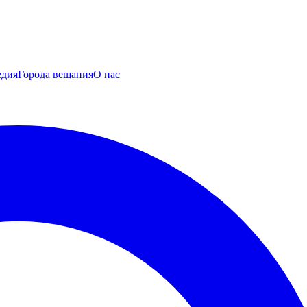
едия
Города вещания
О нас