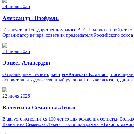
24 июля 2026
Александр Швейдель
31 августа в Государственном музее А. С. Пушкина пройдет 
Организатор вечера, советник председателя Российского союз
23 июля 2026
Эрнест Алавердян
О прошедшем сезоне оркестра «Камерата Комитас», посвященно
основатель и художественный руководитель коллектива, дириж
22 июля 2026
Валентина Семанова-Левко
В августе исполнится 100 лет со дня рождения солистки Бо
Валентина Семанова-Левко – гость программы «Тавор в мажор