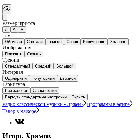
Размер шрифта
А
A
A
Тема
Обычная
Светлая
Темная
Синяя
Коричневая
Зеленая
Изображения
Показать
Скрыть
Трекинг
Стандартный
Средний
Большой
Интервал
Одинарный
Полуторный
Двойной
Гарнитура
Без засечек
С засечками
Вернуть стандартные настройки
Скрыть
Радио классической музыки «Орфей»
Программы в эфире
Тавор в мажоре
Игорь Храмов