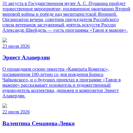
31 августа в Государственном музее А. С. Пушкина пройдет
торжественное мероприятие, посвященное окончанию Второй
мировой войны и победе над милитаристской Японией.
Организатор вечера, советник председателя Российского
союза ветеранов заслуженный деятель искусств России
Александр Швейдель — гость программы «Тавор в мажоре».
23 июля 2026
Эрнест Алавердян
О прошедшем сезоне оркестра «Камерата Комитас»,
посвященном 100-летию со дня рождения Бориса
Чайковского, и о будущих проектах в программе «Тавор в
мажоре» рассказывает основатель и художественный
руководитель коллектива, дирижер и композитор Эрнест
Алавердян.
22 июля 2026
Валентина Семанова-Левко