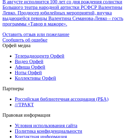
В августе исполнится 100 лет со дня рождения солистки
Большого театра народной артистки РСФСР Валентины
Левко. Продюсер юбилейных мероприятий, внучка
выдающейся певицы Валентина Семанова-Левко – гость
программы «Тавор в мажоре».
Оставить отзыв или пожелание
Сообщить об ошибке
Орфей медиа
Телерадиоцентр Орфей
Видео Орфей
Афиша Орфей
Ноты Орфей
Коллективы Орфей
Партнеры
Российская библиотечная ассоциация (РБА)
///ТРАКТ
Правовая информация
Условия использования сайта
Политика конфиденциальности
Контактная информация