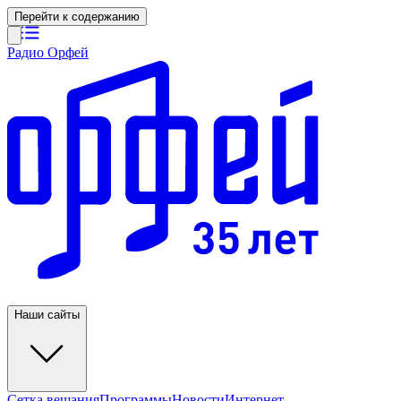
Перейти к содержанию
Радио Орфей
Наши сайты
Сетка вещания
Программы
Новости
Интернет-