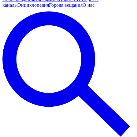
каналы
Энциклопедия
Города вещания
О нас