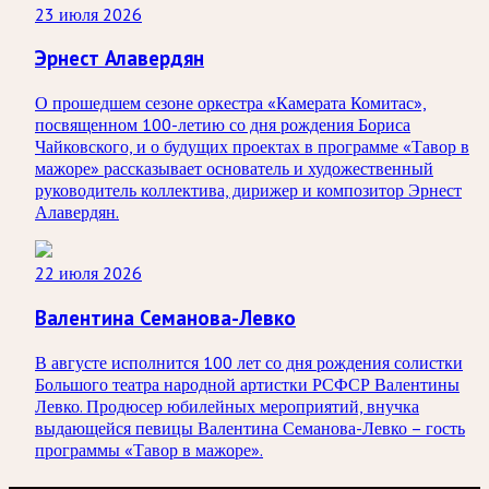
23 июля 2026
Эрнест Алавердян
О прошедшем сезоне оркестра «Камерата Комитас»,
посвященном 100-летию со дня рождения Бориса
Чайковского, и о будущих проектах в программе «Тавор в
мажоре» рассказывает основатель и художественный
руководитель коллектива, дирижер и композитор Эрнест
Алавердян.
22 июля 2026
Валентина Семанова-Левко
В августе исполнится 100 лет со дня рождения солистки
Большого театра народной артистки РСФСР Валентины
Левко. Продюсер юбилейных мероприятий, внучка
выдающейся певицы Валентина Семанова-Левко – гость
программы «Тавор в мажоре».