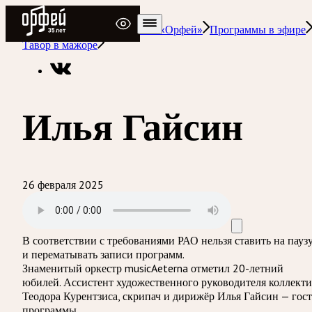
Радио Орфей
Радио классической музыки «Орфей»
Программы в эфире
Тавор в мажоре
Илья Гайсин
26 февраля 2025
В соответствии с требованиями
РАО
нельзя ставить на пауз
и перематывать записи программ.
Знаменитый оркестр musicAeterna отметил 20-летний
юбилей. Ассистент художественного руководителя коллекти
Теодора Курентзиса, скрипач и дирижёр Илья Гайсин — гост
программы.