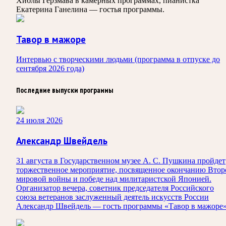
Хиблы Герзмава в камерных программах, пианистка
Екатерина Ганелина — гостья программы.
Тавор в мажоре
Интервью с творческими людьми (программа в отпуске до
сентября 2026 года)
Последние выпуски программы
24 июля 2026
Александр Швейдель
31 августа в Государственном музее А. С. Пушкина пройдет
торжественное мероприятие, посвященное окончанию Втор
мировой войны и победе над милитаристской Японией.
Организатор вечера, советник председателя Российского
союза ветеранов заслуженный деятель искусств России
Александр Швейдель — гость программы «Тавор в мажоре»