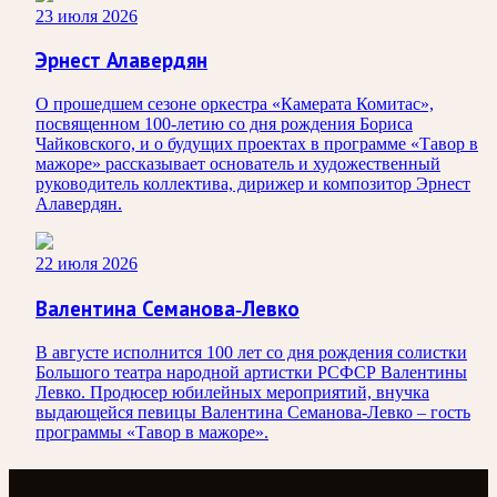
23 июля 2026
Эрнест Алавердян
О прошедшем сезоне оркестра «Камерата Комитас»,
посвященном 100-летию со дня рождения Бориса
Чайковского, и о будущих проектах в программе «Тавор в
мажоре» рассказывает основатель и художественный
руководитель коллектива, дирижер и композитор Эрнест
Алавердян.
22 июля 2026
Валентина Семанова-Левко
В августе исполнится 100 лет со дня рождения солистки
Большого театра народной артистки РСФСР Валентины
Левко. Продюсер юбилейных мероприятий, внучка
выдающейся певицы Валентина Семанова-Левко – гость
программы «Тавор в мажоре».