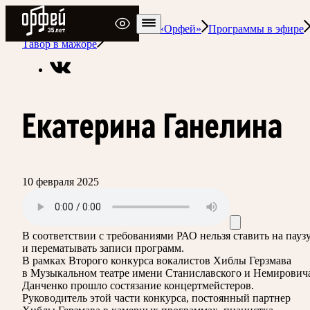
Радио Орфей
Радио классической музыки «Орфей»
Программы в эфире
Тавор в мажоре
Екатерина Ганелина
10 февраля 2025
В соответствии с требованиями
РАО
нельзя ставить на пауз
и перематывать записи программ.
В рамках Второго конкурса вокалистов Хиблы Герзмава
в Музыкальном театре имени Станиславского и Немирович
Данченко прошло состязание концертмейстеров.
Руководитель этой части конкурса, постоянный партнер