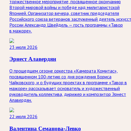
торжественное мероприятие, посвященное окончанию
Второй мировой войны и победе над милитаристской
Японией. Организатор вечера, советник председателя
Российского союза ветеранов заслуженный деятель искусс
России Александр Швейдель — гость программы «Тавор
в мажоре».
23 июля 2026
Эрнест Алавердян
О прошедшем сезоне оркестра «Камерата Комитас»,
посвященном 100-летию со дня рождения Бориса
Чайковского, и о будущих проектах в программе «Тавор в
мажоре» рассказывает основатель и художественный
руководитель коллектива, дирижер и композитор Эрнест
Алавердян.
22 июля 2026
Валентина Семанова-Левко