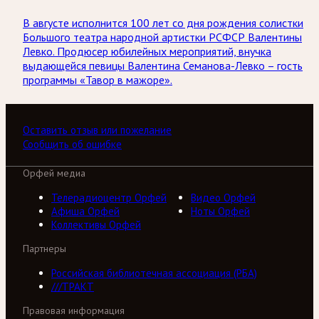
В августе исполнится 100 лет со дня рождения солистки
Большого театра народной артистки РСФСР Валентины
Левко. Продюсер юбилейных мероприятий, внучка
выдающейся певицы Валентина Семанова-Левко – гость
программы «Тавор в мажоре».
Оставить отзыв или пожелание
Сообщить об ошибке
Орфей медиа
Телерадиоцентр Орфей
Видео Орфей
Афиша Орфей
Ноты Орфей
Коллективы Орфей
Партнеры
Российская библиотечная ассоциация (РБА)
///ТРАКТ
Правовая информация