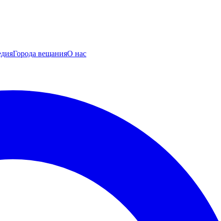
едия
Города вещания
О нас