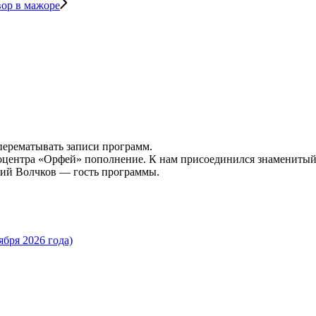
вор в мажоре
 перематывать записи программ.
иоцентра «Орфей» пополнение. К нам присоединился знамениты
ний Волчков — гость программы.
бря 2026 года)