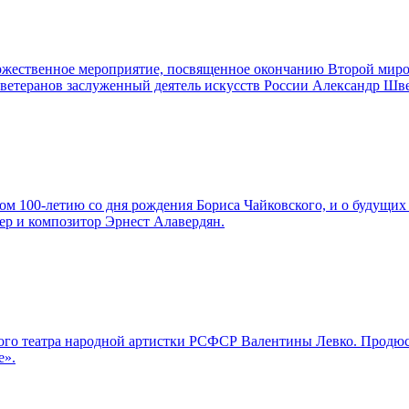
торжественное мероприятие, посвященное окончанию Второй мир
а ветеранов заслуженный деятель искусств России Александр Шв
м 100-летию со дня рождения Бориса Чайковского, и о будущих 
ер и композитор Эрнест Алавердян.
льшого театра народной артистки РСФСР Валентины Левко. Про
е».