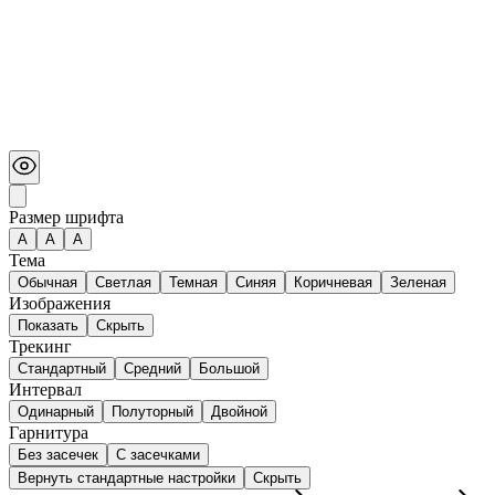
Размер шрифта
А
A
A
Тема
Обычная
Светлая
Темная
Синяя
Коричневая
Зеленая
Изображения
Показать
Скрыть
Трекинг
Стандартный
Средний
Большой
Интервал
Одинарный
Полуторный
Двойной
Гарнитура
Без засечек
С засечками
Вернуть стандартные настройки
Скрыть