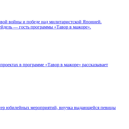
овой войны и победе над милитаристской Японией.
ейдель — гость программы «Тавор в мажоре».
проектах в программе «Тавор в мажоре» рассказывает
дюсер юбилейных мероприятий, внучка выдающейся певицы