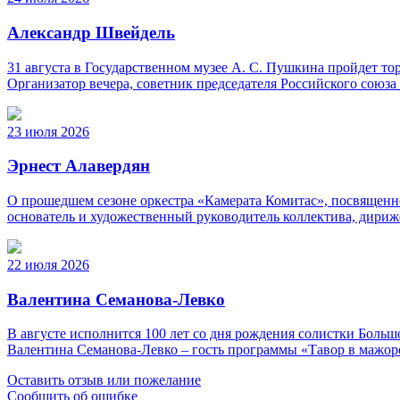
Александр Швейдель
31 августа в Государственном музее А. С. Пушкина пройдет 
Организатор вечера, советник председателя Российского союз
23 июля 2026
Эрнест Алавердян
О прошедшем сезоне оркестра «Камерата Комитас», посвященно
основатель и художественный руководитель коллектива, дириж
22 июля 2026
Валентина Семанова-Левко
В августе исполнится 100 лет со дня рождения солистки Бо
Валентина Семанова-Левко – гость программы «Тавор в мажор
Оставить отзыв или пожелание
Сообщить об ошибке