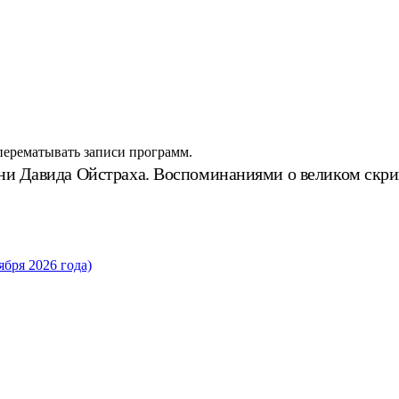
 перематывать записи программ.
зни Давида Ойстраха. Воспоминаниями о великом скрип
бря 2026 года)