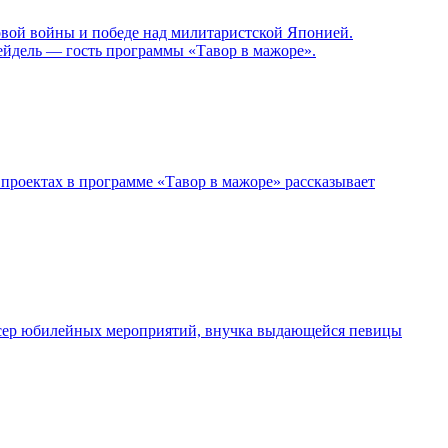
овой войны и победе над милитаристской Японией.
ейдель — гость программы «Тавор в мажоре».
проектах в программе «Тавор в мажоре» рассказывает
дюсер юбилейных мероприятий, внучка выдающейся певицы