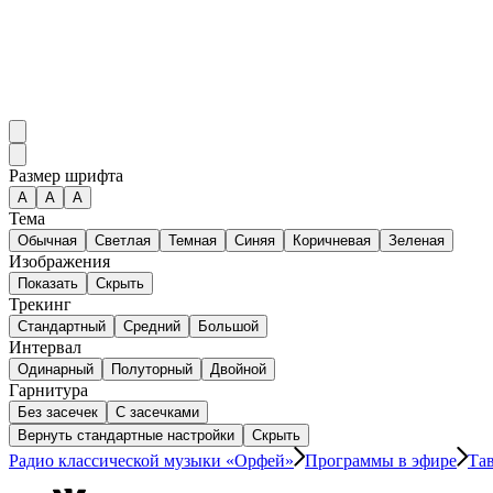
Размер шрифта
А
A
A
Тема
Обычная
Светлая
Темная
Синяя
Коричневая
Зеленая
Изображения
Показать
Скрыть
Трекинг
Стандартный
Средний
Большой
Интервал
Одинарный
Полуторный
Двойной
Гарнитура
Без засечек
С засечками
Вернуть стандартные настройки
Скрыть
Радио классической музыки «Орфей»
Программы в эфире
Та