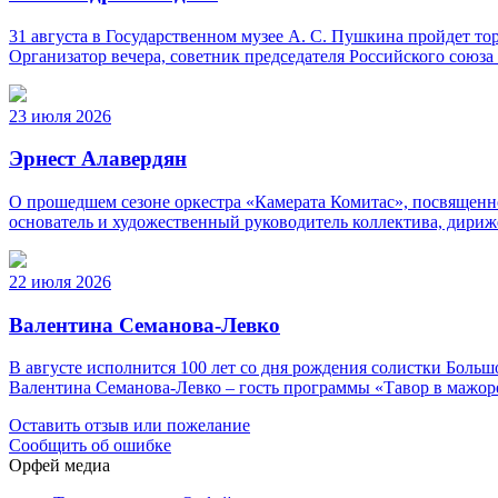
31 августа в Государственном музее А. С. Пушкина пройдет 
Организатор вечера, советник председателя Российского союз
23 июля 2026
Эрнест Алавердян
О прошедшем сезоне оркестра «Камерата Комитас», посвященно
основатель и художественный руководитель коллектива, дириж
22 июля 2026
Валентина Семанова-Левко
В августе исполнится 100 лет со дня рождения солистки Бо
Валентина Семанова-Левко – гость программы «Тавор в мажор
Оставить отзыв или пожелание
Сообщить об ошибке
Орфей медиа