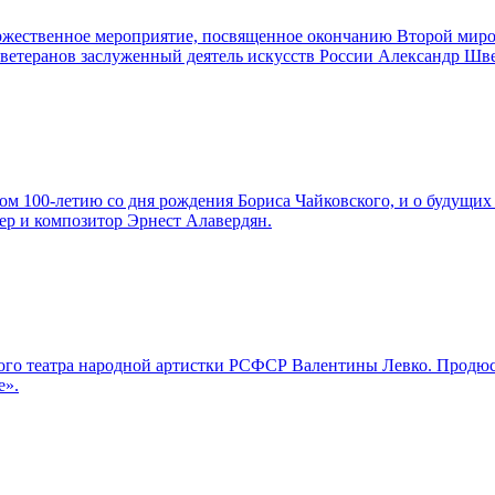
торжественное мероприятие, посвященное окончанию Второй мир
а ветеранов заслуженный деятель искусств России Александр Шв
м 100-летию со дня рождения Бориса Чайковского, и о будущих 
ер и композитор Эрнест Алавердян.
льшого театра народной артистки РСФСР Валентины Левко. Про
е».