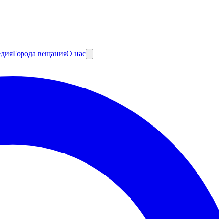
едия
Города вещания
О нас