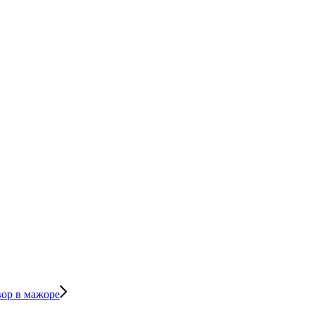
вор в мажоре