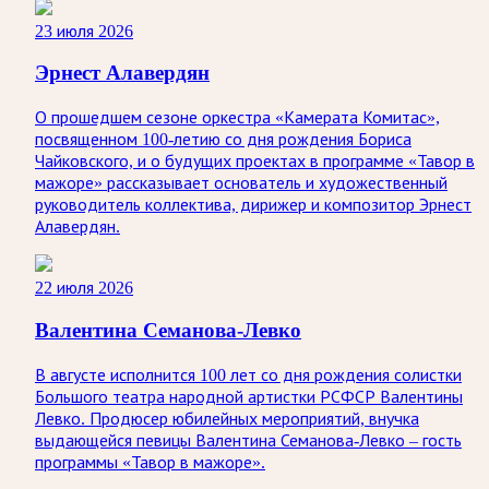
23 июля 2026
Эрнест Алавердян
О прошедшем сезоне оркестра «Камерата Комитас»,
посвященном 100-летию со дня рождения Бориса
Чайковского, и о будущих проектах в программе «Тавор в
мажоре» рассказывает основатель и художественный
руководитель коллектива, дирижер и композитор Эрнест
Алавердян.
22 июля 2026
Валентина Семанова-Левко
В августе исполнится 100 лет со дня рождения солистки
Большого театра народной артистки РСФСР Валентины
Левко. Продюсер юбилейных мероприятий, внучка
выдающейся певицы Валентина Семанова-Левко – гость
программы «Тавор в мажоре».