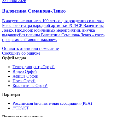
22 июля 2026
Валентина Семанова-Левко
В августе исполнится 100 лет со дня рождения солистки
Большого театра народной артистки РСФСР Валентины
Левко. Продюсер юбилейных мероприятий, внучка
выдающейся певицы Валентина Семанова-Левко – гость
программы «Тавор в мажоре».
Оставить отзыв или пожелание
Сообщить об ошибке
Орфей медиа
Телерадиоцентр Орфей
Видео Орфей
Афиша Орфей
Ноты Орфей
Коллективы Орфей
Партнеры
Российская библиотечная ассоциация (РБА)
///ТРАКТ
Правовая информация