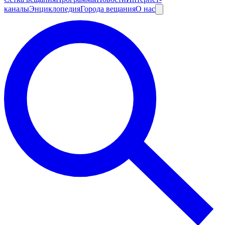
каналы
Энциклопедия
Города вещания
О нас