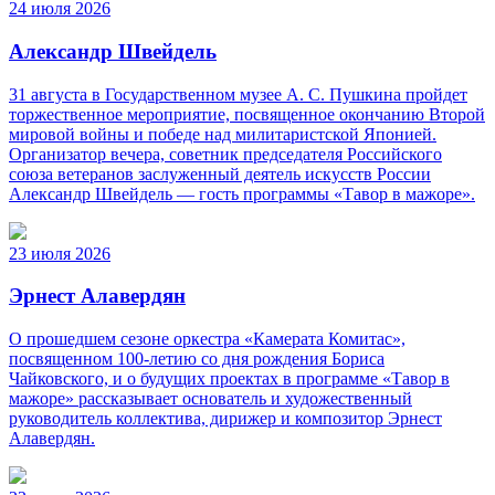
24 июля 2026
Александр Швейдель
31 августа в Государственном музее А. С. Пушкина пройдет
торжественное мероприятие, посвященное окончанию Второй
мировой войны и победе над милитаристской Японией.
Организатор вечера, советник председателя Российского
союза ветеранов заслуженный деятель искусств России
Александр Швейдель — гость программы «Тавор в мажоре».
23 июля 2026
Эрнест Алавердян
О прошедшем сезоне оркестра «Камерата Комитас»,
посвященном 100-летию со дня рождения Бориса
Чайковского, и о будущих проектах в программе «Тавор в
мажоре» рассказывает основатель и художественный
руководитель коллектива, дирижер и композитор Эрнест
Алавердян.