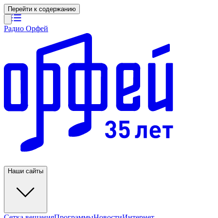
Перейти к содержанию
Радио Орфей
Наши сайты
Сетка вещания
Программы
Новости
Интернет-