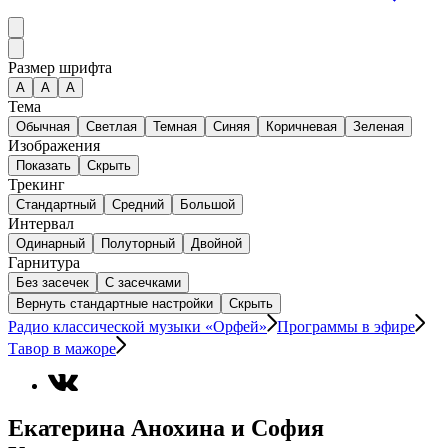
Размер шрифта
А
A
A
Тема
Обычная
Светлая
Темная
Синяя
Коричневая
Зеленая
Изображения
Показать
Скрыть
Трекинг
Стандартный
Средний
Большой
Интервал
Одинарный
Полуторный
Двойной
Гарнитура
Без засечек
С засечками
Вернуть стандартные настройки
Скрыть
Радио классической музыки «Орфей»
Программы в эфире
Тавор в мажоре
Екатерина Анохина и София