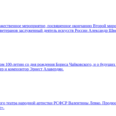
торжественное мероприятие, посвященное окончанию Второй мир
а ветеранов заслуженный деятель искусств России Александр Шв
м 100-летию со дня рождения Бориса Чайковского, и о будущих 
ер и композитор Эрнест Алавердян.
льшого театра народной артистки РСФСР Валентины Левко. Про
е».