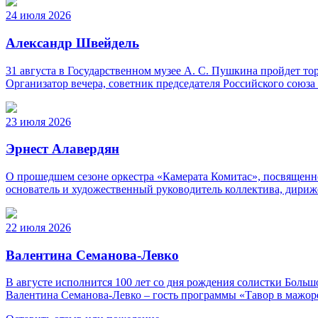
24 июля 2026
Александр Швейдель
31 августа в Государственном музее А. С. Пушкина пройдет 
Организатор вечера, советник председателя Российского союз
23 июля 2026
Эрнест Алавердян
О прошедшем сезоне оркестра «Камерата Комитас», посвященно
основатель и художественный руководитель коллектива, дириж
22 июля 2026
Валентина Семанова-Левко
В августе исполнится 100 лет со дня рождения солистки Бо
Валентина Семанова-Левко – гость программы «Тавор в мажор