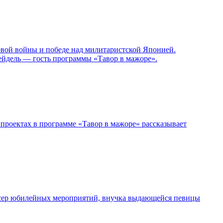
овой войны и победе над милитаристской Японией.
ейдель — гость программы «Тавор в мажоре».
проектах в программе «Тавор в мажоре» рассказывает
дюсер юбилейных мероприятий, внучка выдающейся певицы