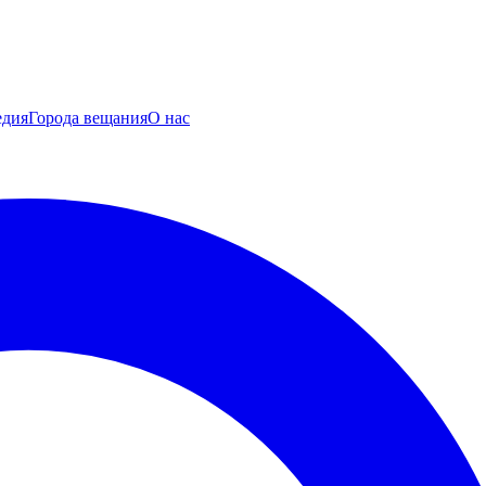
едия
Города вещания
О нас