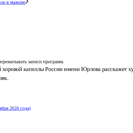
вор в мажоре
 перематывать записи программ.
й хоровой капеллы России имени Юрлова расскажет х
ряк.
бря 2026 года)