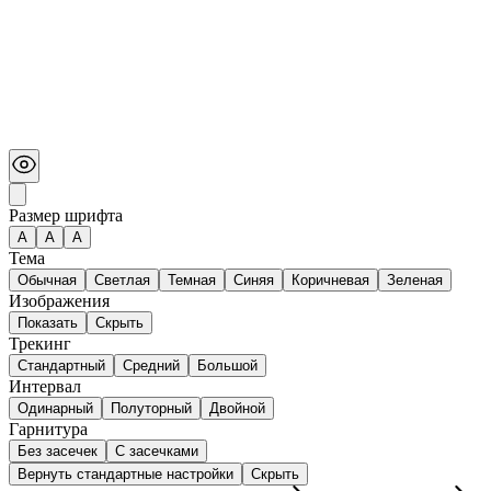
Размер шрифта
А
A
A
Тема
Обычная
Светлая
Темная
Синяя
Коричневая
Зеленая
Изображения
Показать
Скрыть
Трекинг
Стандартный
Средний
Большой
Интервал
Одинарный
Полуторный
Двойной
Гарнитура
Без засечек
С засечками
Вернуть стандартные настройки
Скрыть