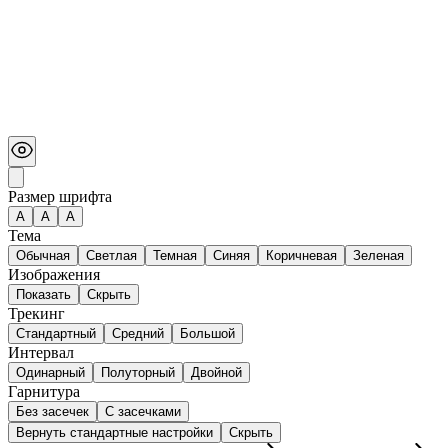
Размер шрифта
А
A
A
Тема
Обычная
Светлая
Темная
Синяя
Коричневая
Зеленая
Изображения
Показать
Скрыть
Трекинг
Стандартный
Средний
Большой
Интервал
Одинарный
Полуторный
Двойной
Гарнитура
Без засечек
С засечками
Вернуть стандартные настройки
Скрыть