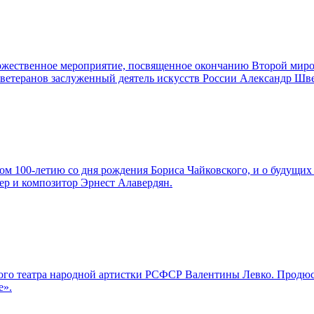
торжественное мероприятие, посвященное окончанию Второй мир
а ветеранов заслуженный деятель искусств России Александр Шв
м 100-летию со дня рождения Бориса Чайковского, и о будущих 
ер и композитор Эрнест Алавердян.
льшого театра народной артистки РСФСР Валентины Левко. Про
е».