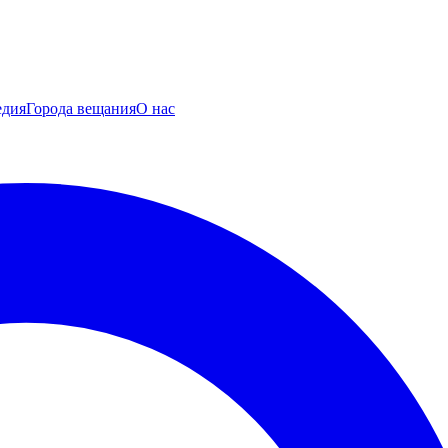
едия
Города вещания
О нас