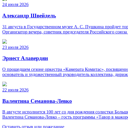
24 июля 2026
Александр Швейдель
31 августа в Государственном музее А. С. Пушкина пройдет 
Организатор вечера, советник председателя Российского союз
23 июля 2026
Эрнест Алавердян
О прошедшем сезоне оркестра «Камерата Комитас», посвященно
основатель и художественный руководитель коллектива, дириж
22 июля 2026
Валентина Семанова-Левко
В августе исполнится 100 лет со дня рождения солистки Бо
Валентина Семанова-Левко – гость программы «Тавор в мажор
Оставить отзыв или пожелание