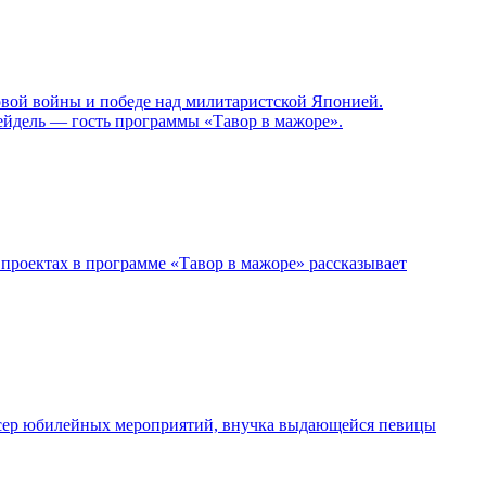
овой войны и победе над милитаристской Японией.
ейдель — гость программы «Тавор в мажоре».
проектах в программе «Тавор в мажоре» рассказывает
дюсер юбилейных мероприятий, внучка выдающейся певицы