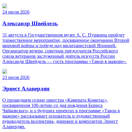
24 июля 2026
Александр Швейдель
31 августа в Государственном музее А. С. Пушкина пройдет
торжественное мероприятие, посвященное окончанию Второй
мировой войны и победе над милитаристской Японией.
Организатор вечера, советник председателя Российского
союза ветеранов заслуженный деятель искусств России
Александр Швейдель — гость программы «Тавор в мажоре».
23 июля 2026
Эрнест Алавердян
О прошедшем сезоне оркестра «Камерата Комитас»,
посвященном 100-летию со дня рождения Бориса
Чайковского, и о будущих проектах в программе «Тавор в
мажоре» рассказывает основатель и художественный
руководитель коллектива, дирижер и композитор Эрнест
Алавердян.