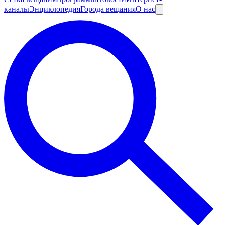
каналы
Энциклопедия
Города вещания
О нас