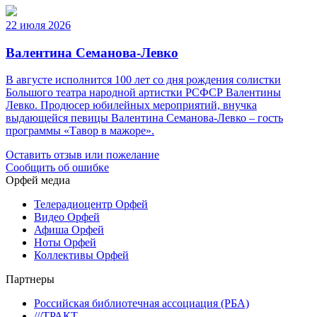
22 июля 2026
Валентина Семанова-Левко
В августе исполнится 100 лет со дня рождения солистки
Большого театра народной артистки РСФСР Валентины
Левко. Продюсер юбилейных мероприятий, внучка
выдающейся певицы Валентина Семанова-Левко – гость
программы «Тавор в мажоре».
Оставить отзыв или пожелание
Сообщить об ошибке
Орфей медиа
Телерадиоцентр Орфей
Видео Орфей
Афиша Орфей
Ноты Орфей
Коллективы Орфей
Партнеры
Российская библиотечная ассоциация (РБА)
///ТРАКТ