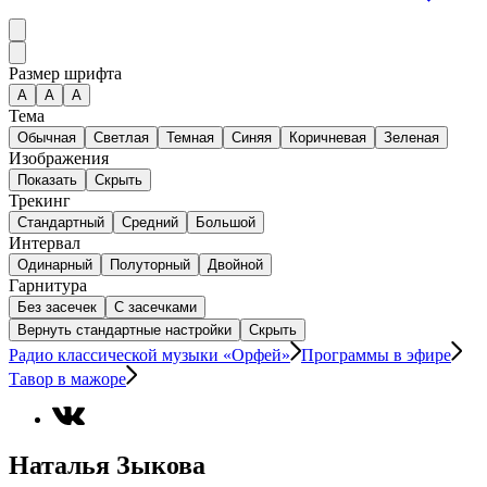
Размер шрифта
А
A
A
Тема
Обычная
Светлая
Темная
Синяя
Коричневая
Зеленая
Изображения
Показать
Скрыть
Трекинг
Стандартный
Средний
Большой
Интервал
Одинарный
Полуторный
Двойной
Гарнитура
Без засечек
С засечками
Вернуть стандартные настройки
Скрыть
Радио классической музыки «Орфей»
Программы в эфире
Тавор в мажоре
Наталья Зыкова