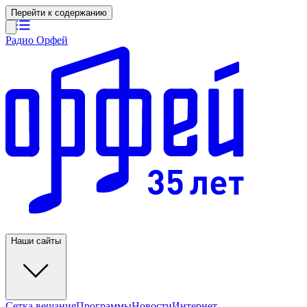
Перейти к содержанию
Радио Орфей
Наши сайты
Сетка вещания
Программы
Новости
Интернет-