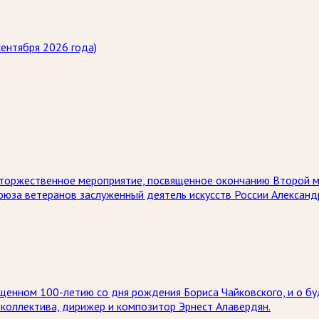
ентября 2026 года)
ет торжественное мероприятие, посвященное окончанию Второй 
союза ветеранов заслуженный деятель искусств России Алексан
щенном 100-летию со дня рождения Бориса Чайковского, и о бу
коллектива, дирижер и композитор Эрнест Алавердян.