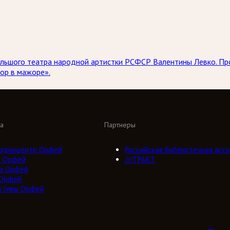
 Большого театра народной артистки РСФСР Валентины Левко. 
ор в мажоре».
а
Партнеры
адиоцентр Орфей
Российская библиотечная ассо
о Орфей
///ТРАКТ
а Орфей
 Орфей
ктивы Орфей