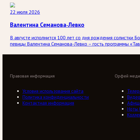
22 июля 2026
Валентина Семанова-Левко
В августе исполнится 100 лет со дня рождения солистки
певицы Валентина Семанова-Левко – гость программы «Тав
Правовая информация
Орфей меди
Условия использования сайта
Телер
Политика конфиденциальности
Виде
Контактная информация
Афиш
Ноты
Колле