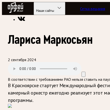
Радио Орфей
Сетка вещания
Радио классической музыки «Орфей»
Программы в эфире
Наши сайты
Лариса Маркосьян
2 сентября 2024
В соответствии с требованиями
РАО
нельзя ставить на пау
В Красноярске стартует Международный фестив
камерный оркестр ежегодно реализует этот ма
программы.