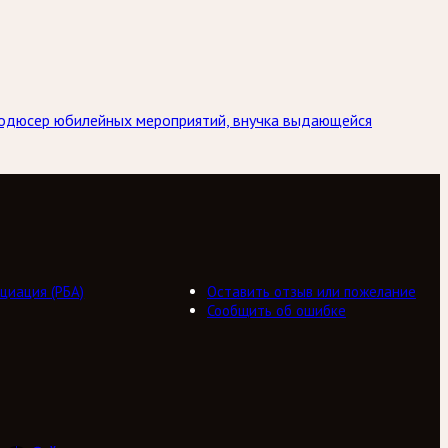
Продюсер юбилейных мероприятий, внучка выдающейся
циация (РБА)
Оставить отзыв или пожелание
Сообщить об ошибке