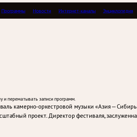
Программы
Новости
Интернет-каналы
Энциклопедия
Тавор в мажоре
зу и перематывать записи программ.
аль камерно-оркестровой музыки «Азия — Сибирь 
сштабный проект. Директор фестиваля, заслуженная