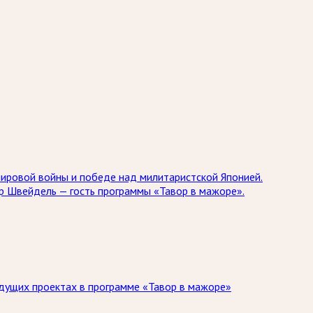
мировой войны и победе над милитаристской Японией.
др Швейдель — гость программы «Тавор в мажоре».
дущих проектах в программе «Тавор в мажоре»