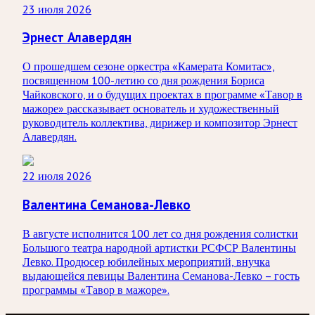
23 июля 2026
Эрнест Алавердян
О прошедшем сезоне оркестра «Камерата Комитас»,
посвященном 100-летию со дня рождения Бориса
Чайковского, и о будущих проектах в программе «Тавор в
мажоре» рассказывает основатель и художественный
руководитель коллектива, дирижер и композитор Эрнест
Алавердян.
22 июля 2026
Валентина Семанова-Левко
В августе исполнится 100 лет со дня рождения солистки
Большого театра народной артистки РСФСР Валентины
Левко. Продюсер юбилейных мероприятий, внучка
выдающейся певицы Валентина Семанова-Левко – гость
программы «Тавор в мажоре».