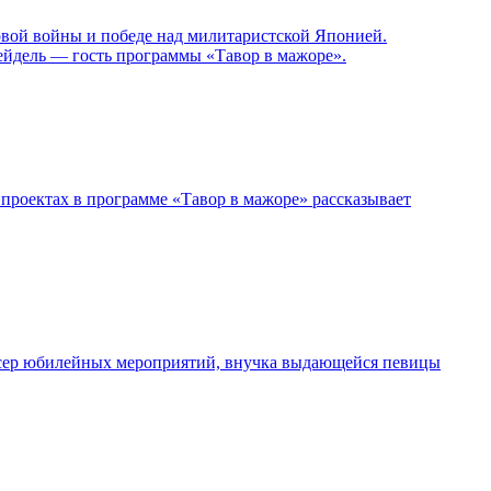
овой войны и победе над милитаристской Японией.
ейдель — гость программы «Тавор в мажоре».
проектах в программе «Тавор в мажоре» рассказывает
дюсер юбилейных мероприятий, внучка выдающейся певицы