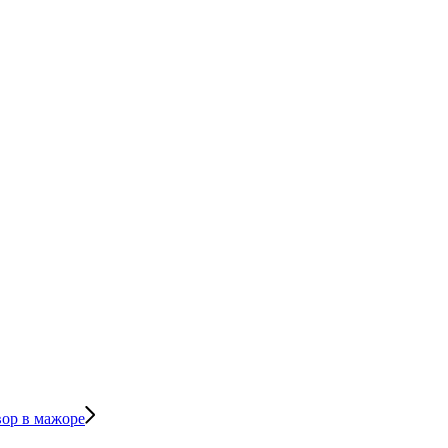
вор в мажоре