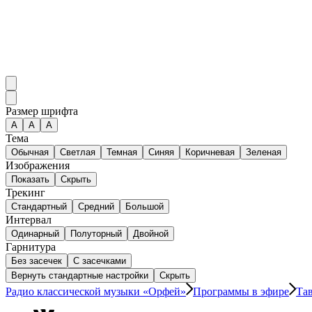
Размер шрифта
А
A
A
Тема
Обычная
Светлая
Темная
Синяя
Коричневая
Зеленая
Изображения
Показать
Скрыть
Трекинг
Стандартный
Средний
Большой
Интервал
Одинарный
Полуторный
Двойной
Гарнитура
Без засечек
С засечками
Вернуть стандартные настройки
Скрыть
Радио классической музыки «Орфей»
Программы в эфире
Та