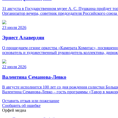
31 августа в Государственном музее А. С. Пушкина пройдет 
Организатор вечера, советник председателя Российского союз
23 июля 2026
Эрнест Алавердян
О прошедшем сезоне оркестра «Камерата Комитас», посвященно
основатель и художественный руководитель коллектива, дириж
22 июля 2026
Валентина Семанова-Левко
В августе исполнится 100 лет со дня рождения солистки Бо
Валентина Семанова-Левко – гость программы «Тавор в мажор
Оставить отзыв или пожелание
Сообщить об ошибке
Орфей медиа