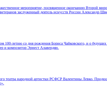
торжественное мероприятие, посвященное окончанию Второй мир
а ветеранов заслуженный деятель искусств России Александр Шв
м 100-летию со дня рождения Бориса Чайковского, и о будущих 
ер и композитор Эрнест Алавердян.
льшого театра народной артистки РСФСР Валентины Левко. Про
е».