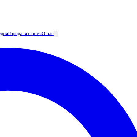
едия
Города вещания
О нас