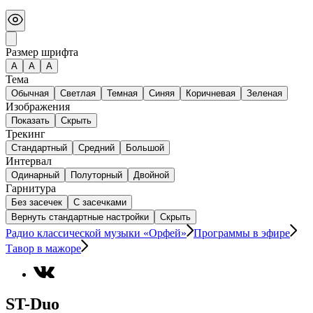
Размер шрифта
А
A
A
Тема
Обычная
Светлая
Темная
Синяя
Коричневая
Зеленая
Изображения
Показать
Скрыть
Трекинг
Стандартный
Средний
Большой
Интервал
Одинарный
Полуторный
Двойной
Гарнитура
Без засечек
С засечками
Вернуть стандартные настройки
Скрыть
Радио классической музыки «Орфей»
Программы в эфире
Тавор в мажоре
ST-Duo