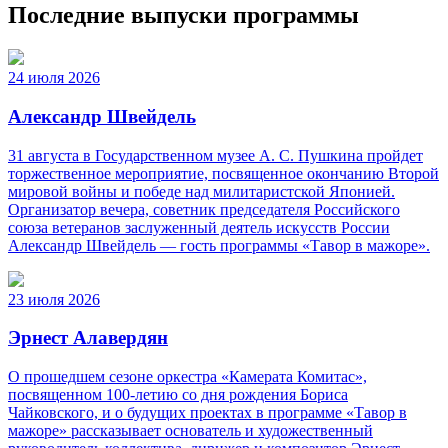
Последние выпуски программы
24 июля 2026
Александр Швейдель
31 августа в Государственном музее А. С. Пушкина пройдет
торжественное мероприятие, посвященное окончанию Второй
мировой войны и победе над милитаристской Японией.
Организатор вечера, советник председателя Российского
союза ветеранов заслуженный деятель искусств России
Александр Швейдель — гость программы «Тавор в мажоре».
23 июля 2026
Эрнест Алавердян
О прошедшем сезоне оркестра «Камерата Комитас»,
посвященном 100-летию со дня рождения Бориса
Чайковского, и о будущих проектах в программе «Тавор в
мажоре» рассказывает основатель и художественный