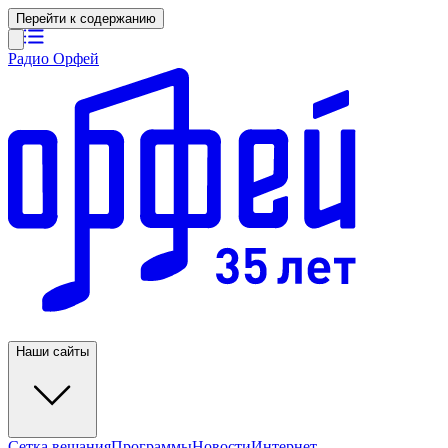
Перейти к содержанию
Радио Орфей
Наши сайты
Сетка вещания
Программы
Новости
Интернет-