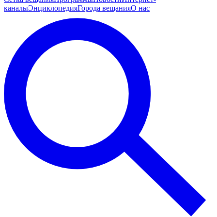
каналы
Энциклопедия
Города вещания
О нас