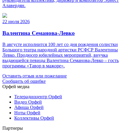
руководитель коллектива, дирижер и композитор Эрнест
Алавердян.
22 июля 2026
Валентина Семанова-Левко
В августе исполнится 100 лет со дня рождения солистки
Большого театра народной артистки РСФСР Валентины
Левко. Продюсер юбилейных мероприятий, внучка
выдающейся певицы Валентина Семанова-Левко – гость
программы «Тавор в мажоре».
Оставить отзыв или пожелание
Сообщить об ошибке
Орфей медиа
Телерадиоцентр Орфей
Видео Орфей
Афиша Орфей
Ноты Орфей
Коллективы Орфей
Партнеры