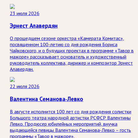
23 июля 2026
Эрнест Алавердян
О прошедшем сезоне оркестра «Камерата Комитас»,
посвященном 100-летию со дня рождения Бориса
Чайковского, и о будущих проектах в программе «Тавор в
мажоре» рассказывает основатель и художественный
руководитель коллектива, дирижер и композитор Эрнест
Алавердян.
22 июля 2026
Валентина Семанова-Левко
В августе исполнится 100 лет со дня рождения солистки
Большого театра народной артистки РСФСР Валентины
Левко. Продюсер юбилейных мероприятий, внучка
выдающейся певицы Валентина Семанова-Левко – гость
программы «Тавор в мажоре».