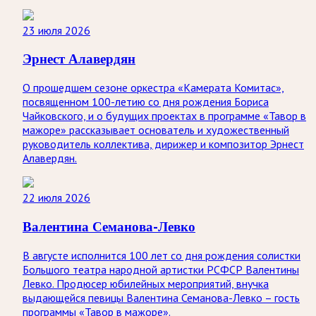
23 июля 2026
Эрнест Алавердян
О прошедшем сезоне оркестра «Камерата Комитас»,
посвященном 100-летию со дня рождения Бориса
Чайковского, и о будущих проектах в программе «Тавор в
мажоре» рассказывает основатель и художественный
руководитель коллектива, дирижер и композитор Эрнест
Алавердян.
22 июля 2026
Валентина Семанова-Левко
В августе исполнится 100 лет со дня рождения солистки
Большого театра народной артистки РСФСР Валентины
Левко. Продюсер юбилейных мероприятий, внучка
выдающейся певицы Валентина Семанова-Левко – гость
программы «Тавор в мажоре».