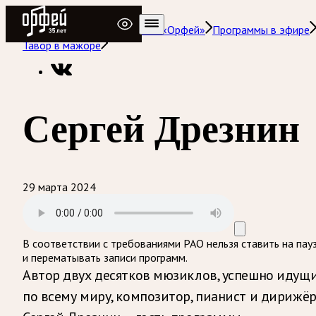
Радио Орфей
Радио классической музыки «Орфей»
Программы в эфире
Тавор в мажоре
Сергей Дрезнин
29 марта 2024
В соответствии с требованиями
РАО
нельзя ставить на пау
и перематывать записи программ.
Автор двух десятков мюзиклов, успешно идущ
по всему миру, композитор, пианист и дирижё