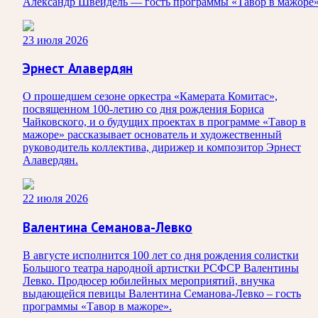
Александр Швейдель — гость программы «Тавор в мажоре»
23 июля 2026
Эрнест Алавердян
О прошедшем сезоне оркестра «Камерата Комитас»,
посвященном 100-летию со дня рождения Бориса
Чайковского, и о будущих проектах в программе «Тавор в
мажоре» рассказывает основатель и художественный
руководитель коллектива, дирижер и композитор Эрнест
Алавердян.
22 июля 2026
Валентина Семанова-Левко
В августе исполнится 100 лет со дня рождения солистки
Большого театра народной артистки РСФСР Валентины
Левко. Продюсер юбилейных мероприятий, внучка
выдающейся певицы Валентина Семанова-Левко – гость
программы «Тавор в мажоре».