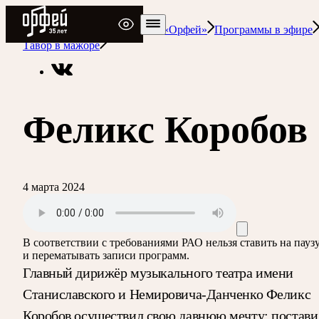
Радио Орфей
Радио классической музыки «Орфей»
Программы в эфире
Тавор в мажоре
Феликс Коробов
4 марта 2024
В соответствии с требованиями
РАО
нельзя ставить на пауз
и перематывать записи программ.
Главный дирижёр музыкального театра имени
Станиславского и Немировича-Данченко Феликс
Коробов осуществил свою давнюю мечту: постави