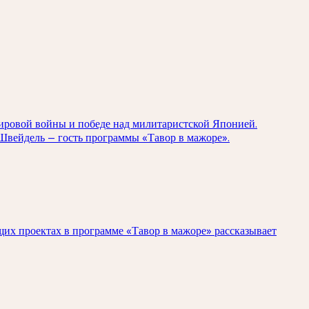
мировой войны и победе над милитаристской Японией.
 Швейдель — гость программы «Тавор в мажоре».
щих проектах в программе «Тавор в мажоре» рассказывает