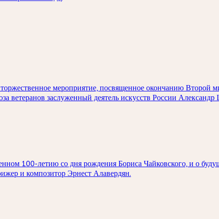
ет торжественное мероприятие, посвященное окончанию Второй 
оюза ветеранов заслуженный деятель искусств России Александр
нном 100-летию со дня рождения Бориса Чайковского, и о буду
рижер и композитор Эрнест Алавердян.