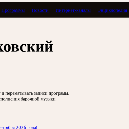
Программы
Новости
Интернет-каналы
Энциклопедия
Тавор в мажоре
ковский
зу и перематывать записи программ.
сполнения барочной музыки.
ентября 2026 года)