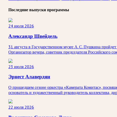
Последние выпуски программы
24 июля 2026
Александр Швейдель
31 августа в Государственном музее А. С. Пушкина пройд
Организатор вечера, советник председателя Российского с
23 июля 2026
Эрнест Алавердян
О прошедшем сезоне оркестра «Камерата Комитас», посвяще
основатель и художественный руководитель коллектива, ди
22 июля 2026