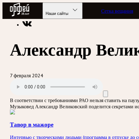
Радио Орфей
Сетка вещания
Радио классической музыки «Орфей»
Программы в эфире
Наши сайты
Александр Вели
7 февраля 2024
В соответствии с требованиями
РАО
нельзя ставить на пау
Музыковед Александр Великовский поделится секретами и
Тавор в мажоре
Интервью с творческими людьми (программа в отпуске до с