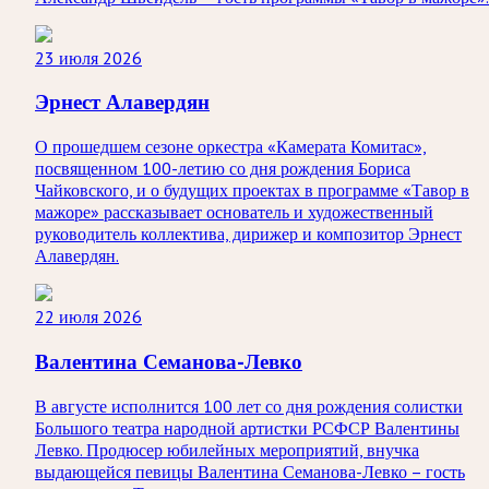
23 июля 2026
Эрнест Алавердян
О прошедшем сезоне оркестра «Камерата Комитас»,
посвященном 100-летию со дня рождения Бориса
Чайковского, и о будущих проектах в программе «Тавор в
мажоре» рассказывает основатель и художественный
руководитель коллектива, дирижер и композитор Эрнест
Алавердян.
22 июля 2026
Валентина Семанова-Левко
В августе исполнится 100 лет со дня рождения солистки
Большого театра народной артистки РСФСР Валентины
Левко. Продюсер юбилейных мероприятий, внучка
выдающейся певицы Валентина Семанова-Левко – гость