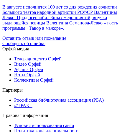
В августе исполнится 100 лет со дня рождения солистки
Большого театра народной артистки РСФСР Валентины
Левко. Продюсер юбилейных мероприятий, внучка
выдающейся певицы Валентина Семанова-Левко – гость
программы «Тавор в мажоре».
Оставить отзыв или пожелание
Сообщить об ошибке
Орфей медиа
Телерадиоцентр Орфей
Видео Орфей
Афиша Орфей
Ноты Орфей
Коллективы Орфей
Партнеры
Российская библиотечная ассоциация (РБА)
///ТРАКТ
Правовая информация
Условия использования сайта
Политика конфиденциальности