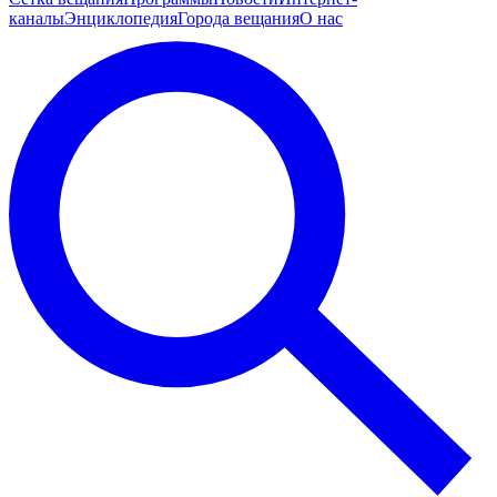
каналы
Энциклопедия
Города вещания
О нас