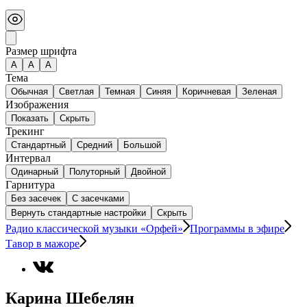
Размер шрифта
А
A
A
Тема
Обычная
Светлая
Темная
Синяя
Коричневая
Зеленая
Изображения
Показать
Скрыть
Трекинг
Стандартный
Средний
Большой
Интервал
Одинарный
Полуторный
Двойной
Гарнитура
Без засечек
С засечками
Вернуть стандартные настройки
Скрыть
Радио классической музыки «Орфей»
Программы в эфире
Тавор в мажоре
Карина Шебелян