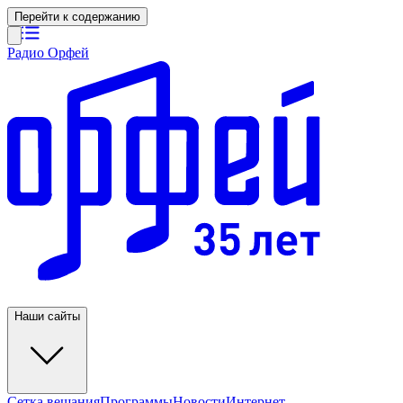
Перейти к содержанию
Радио Орфей
Наши сайты
Сетка вещания
Программы
Новости
Интернет-