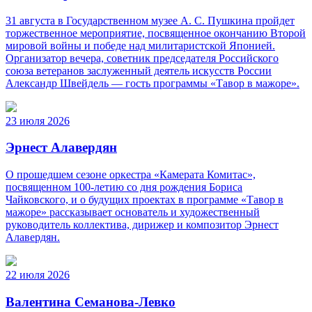
31 августа в Государственном музее А. С. Пушкина пройдет
торжественное мероприятие, посвященное окончанию Второй
мировой войны и победе над милитаристской Японией.
Организатор вечера, советник председателя Российского
союза ветеранов заслуженный деятель искусств России
Александр Швейдель — гость программы «Тавор в мажоре».
23 июля 2026
Эрнест Алавердян
О прошедшем сезоне оркестра «Камерата Комитас»,
посвященном 100-летию со дня рождения Бориса
Чайковского, и о будущих проектах в программе «Тавор в
мажоре» рассказывает основатель и художественный
руководитель коллектива, дирижер и композитор Эрнест
Алавердян.
22 июля 2026
Валентина Семанова-Левко