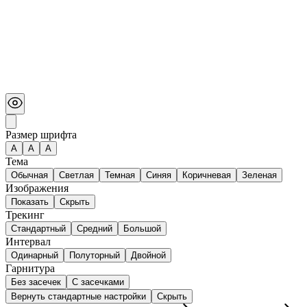
Размер шрифта
А
A
A
Тема
Обычная
Светлая
Темная
Синяя
Коричневая
Зеленая
Изображения
Показать
Скрыть
Трекинг
Стандартный
Средний
Большой
Интервал
Одинарный
Полуторный
Двойной
Гарнитура
Без засечек
С засечками
Вернуть стандартные настройки
Скрыть