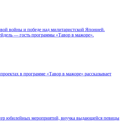
овой войны и победе над милитаристской Японией.
ейдель — гость программы «Тавор в мажоре».
проектах в программе «Тавор в мажоре» рассказывает
дюсер юбилейных мероприятий, внучка выдающейся певицы