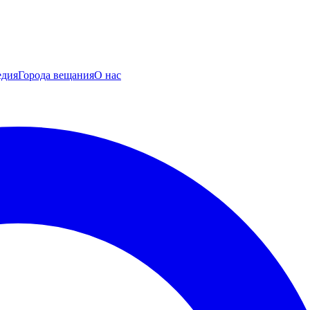
едия
Города вещания
О нас