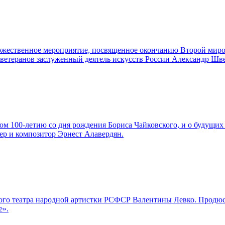
торжественное мероприятие, посвященное окончанию Второй мир
а ветеранов заслуженный деятель искусств России Александр Шв
м 100-летию со дня рождения Бориса Чайковского, и о будущих 
ер и композитор Эрнест Алавердян.
льшого театра народной артистки РСФСР Валентины Левко. Про
е».