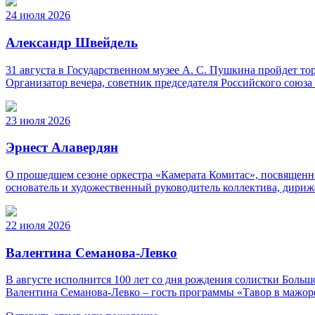
24 июля 2026
Александр Швейдель
31 августа в Государственном музее А. С. Пушкина пройдет 
Организатор вечера, советник председателя Российского союз
23 июля 2026
Эрнест Алавердян
О прошедшем сезоне оркестра «Камерата Комитас», посвященно
основатель и художественный руководитель коллектива, дириж
22 июля 2026
Валентина Семанова-Левко
В августе исполнится 100 лет со дня рождения солистки Бо
Валентина Семанова-Левко – гость программы «Тавор в мажор