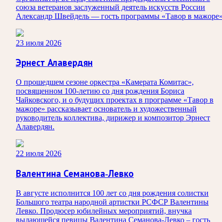
союза ветеранов заслуженный деятель искусств России
Александр Швейдель — гость программы «Тавор в мажоре»
23 июля 2026
Эрнест Алавердян
О прошедшем сезоне оркестра «Камерата Комитас»,
посвященном 100-летию со дня рождения Бориса
Чайковского, и о будущих проектах в программе «Тавор в
мажоре» рассказывает основатель и художественный
руководитель коллектива, дирижер и композитор Эрнест
Алавердян.
22 июля 2026
Валентина Семанова-Левко
В августе исполнится 100 лет со дня рождения солистки
Большого театра народной артистки РСФСР Валентины
Левко. Продюсер юбилейных мероприятий, внучка
выдающейся певицы Валентина Семанова-Левко – гость