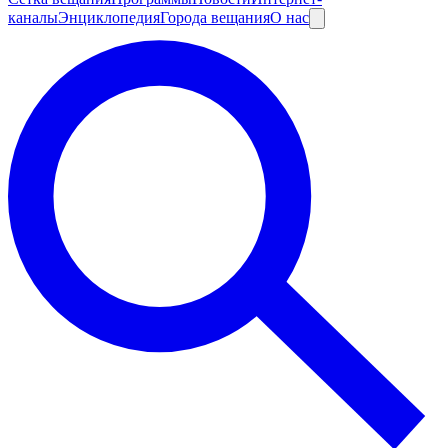
каналы
Энциклопедия
Города вещания
О нас