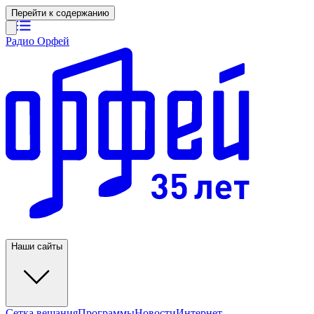
Перейти к содержанию
Радио Орфей
Наши сайты
Сетка вещания
Программы
Новости
Интернет-