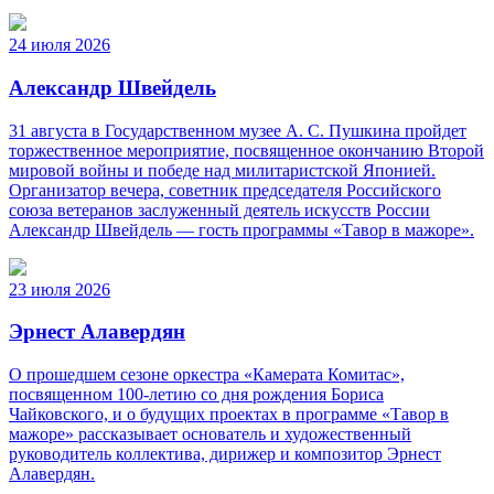
24 июля 2026
Александр Швейдель
31 августа в Государственном музее А. С. Пушкина пройдет
торжественное мероприятие, посвященное окончанию Второй
мировой войны и победе над милитаристской Японией.
Организатор вечера, советник председателя Российского
союза ветеранов заслуженный деятель искусств России
Александр Швейдель — гость программы «Тавор в мажоре».
23 июля 2026
Эрнест Алавердян
О прошедшем сезоне оркестра «Камерата Комитас»,
посвященном 100-летию со дня рождения Бориса
Чайковского, и о будущих проектах в программе «Тавор в
мажоре» рассказывает основатель и художественный
руководитель коллектива, дирижер и композитор Эрнест
Алавердян.