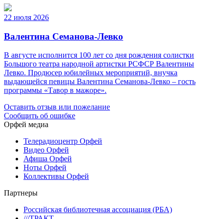
22 июля 2026
Валентина Семанова-Левко
В августе исполнится 100 лет со дня рождения солистки
Большого театра народной артистки РСФСР Валентины
Левко. Продюсер юбилейных мероприятий, внучка
выдающейся певицы Валентина Семанова-Левко – гость
программы «Тавор в мажоре».
Оставить отзыв или пожелание
Сообщить об ошибке
Орфей медиа
Телерадиоцентр Орфей
Видео Орфей
Афиша Орфей
Ноты Орфей
Коллективы Орфей
Партнеры
Российская библиотечная ассоциация (РБА)
///ТРАКТ