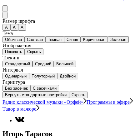
Размер шрифта
А
A
A
Тема
Обычная
Светлая
Темная
Синяя
Коричневая
Зеленая
Изображения
Показать
Скрыть
Трекинг
Стандартный
Средний
Большой
Интервал
Одинарный
Полуторный
Двойной
Гарнитура
Без засечек
С засечками
Вернуть стандартные настройки
Скрыть
Радио классической музыки «Орфей»
Программы в эфире
Тавор в мажоре
Игорь Тарасов