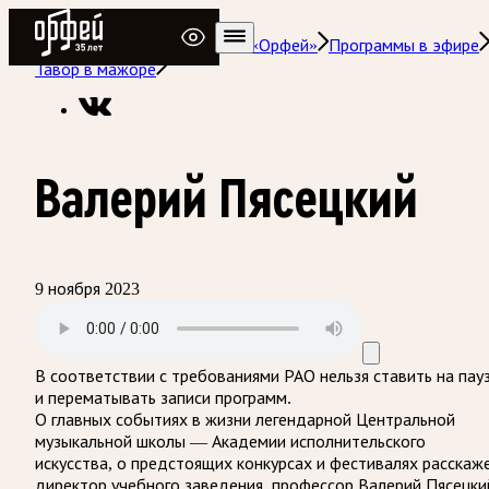
Радио Орфей
Радио классической музыки «Орфей»
Программы в эфире
Тавор в мажоре
Валерий Пясецкий
9 ноября 2023
В соответствии с требованиями
РАО
нельзя ставить на пау
и перематывать записи программ.
О главных событиях в жизни легендарной Центральной
музыкальной школы — Академии исполнительского
искусства, о предстоящих конкурсах и фестивалях расскаж
директор учебного заведения, профессор Валерий Пясецки