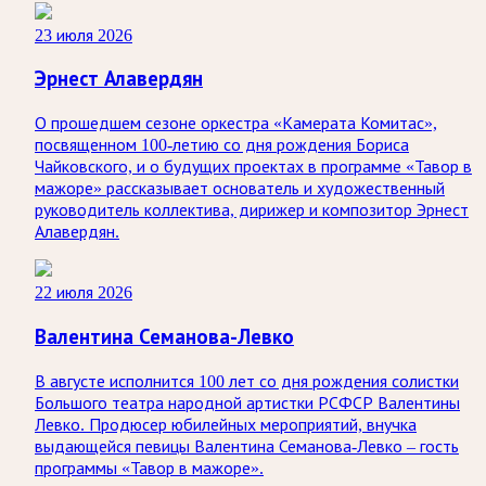
23 июля 2026
Эрнест Алавердян
О прошедшем сезоне оркестра «Камерата Комитас»,
посвященном 100-летию со дня рождения Бориса
Чайковского, и о будущих проектах в программе «Тавор в
мажоре» рассказывает основатель и художественный
руководитель коллектива, дирижер и композитор Эрнест
Алавердян.
22 июля 2026
Валентина Семанова-Левко
В августе исполнится 100 лет со дня рождения солистки
Большого театра народной артистки РСФСР Валентины
Левко. Продюсер юбилейных мероприятий, внучка
выдающейся певицы Валентина Семанова-Левко – гость
программы «Тавор в мажоре».