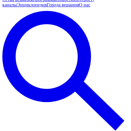
каналы
Энциклопедия
Города вещания
О нас