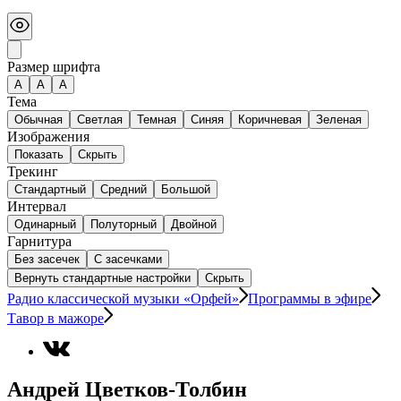
Размер шрифта
А
A
A
Тема
Обычная
Светлая
Темная
Синяя
Коричневая
Зеленая
Изображения
Показать
Скрыть
Трекинг
Стандартный
Средний
Большой
Интервал
Одинарный
Полуторный
Двойной
Гарнитура
Без засечек
С засечками
Вернуть стандартные настройки
Скрыть
Радио классической музыки «Орфей»
Программы в эфире
Тавор в мажоре
Андрей Цветков-Толбин