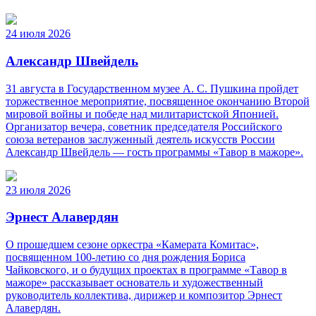
24 июля 2026
Александр Швейдель
31 августа в Государственном музее А. С. Пушкина пройдет
торжественное мероприятие, посвященное окончанию Второй
мировой войны и победе над милитаристской Японией.
Организатор вечера, советник председателя Российского
союза ветеранов заслуженный деятель искусств России
Александр Швейдель — гость программы «Тавор в мажоре».
23 июля 2026
Эрнест Алавердян
О прошедшем сезоне оркестра «Камерата Комитас»,
посвященном 100-летию со дня рождения Бориса
Чайковского, и о будущих проектах в программе «Тавор в
мажоре» рассказывает основатель и художественный
руководитель коллектива, дирижер и композитор Эрнест
Алавердян.