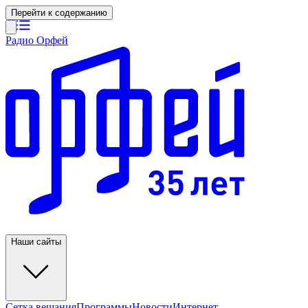
Перейти к содержанию
Радио Орфей
Наши сайты
Сетка вещания
Программы
Новости
Интернет-