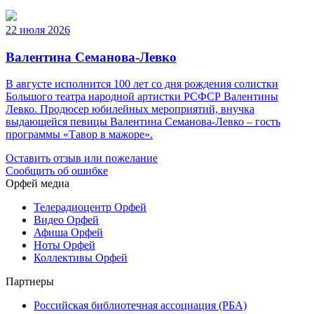
22 июля 2026
Валентина Семанова-Левко
В августе исполнится 100 лет со дня рождения солистки
Большого театра народной артистки РСФСР Валентины
Левко. Продюсер юбилейных мероприятий, внучка
выдающейся певицы Валентина Семанова-Левко – гость
программы «Тавор в мажоре».
Оставить отзыв или пожелание
Сообщить об ошибке
Орфей медиа
Телерадиоцентр Орфей
Видео Орфей
Афиша Орфей
Ноты Орфей
Коллективы Орфей
Партнеры
Российская библиотечная ассоциация (РБА)