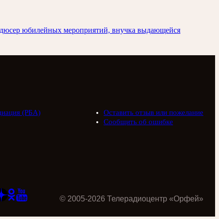
родюсер юбилейных мероприятий, внучка выдающейся
циация (РБА)
Оставить отзыв или пожелание
Сообщить об ошибке
©
2005
-
2026
Телерадиоцентр «Орфей»