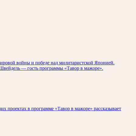
мировой войны и победе над милитаристской Японией.
р Швейдель — гость программы «Тавор в мажоре».
щих проектах в программе «Тавор в мажоре» рассказывает