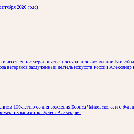
ентября 2026 года)
ет торжественное мероприятие, посвященное окончанию Второй 
оюза ветеранов заслуженный деятель искусств России Александ
нном 100-летию со дня рождения Бориса Чайковского, и о буду
рижер и композитор Эрнест Алавердян.