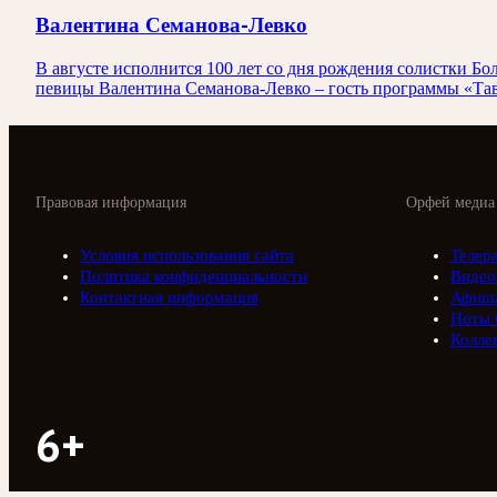
Валентина Семанова-Левко
В августе исполнится 100 лет со дня рождения солистки
певицы Валентина Семанова-Левко – гость программы «Тав
Правовая информация
Орфей медиа
Условия использования сайта
Телер
Политика конфиденциальности
Видео
Контактная информация
Афиш
Ноты 
Колле
6+