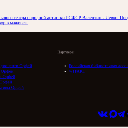
 Большого театра народной артистки РСФСР Валентины Левко. П
ор в мажоре».
Партнеры
адиоцентр Орфей
Российская библиотечная ассо
 Орфей
///ТРАКТ
а Орфей
Орфей
ктивы Орфей