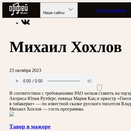
Радио Орфей
Сетка вещания
Радио классической музыки «Орфей»
Программы в эфире
Наши сайты
Михаил Хохлов
23 октября 2023
В соответствии с требованиями
РАО
нельзя ставить на пау
Актриса Юлия Рутберг, певица Мария Кац и оркестр «Гнес
в табакерке» — по известной сказке русского писателя Вл
Михаил Хохлов — гость программы.
Тавор в мажоре