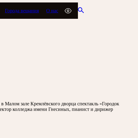
Города вещания
О нас
 в Малом зале Кремлёвского дворца спектакль «Городок
ректор колледжа имени Гнесиных, пианист и дирижер