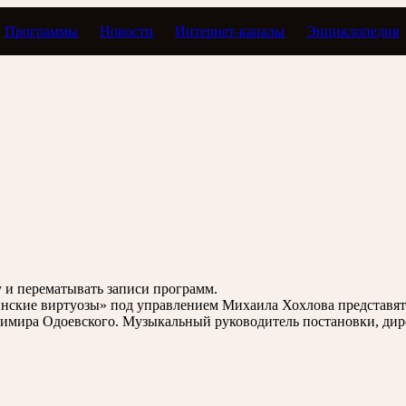
Программы
Новости
Интернет-каналы
Энциклопедия
Тавор в мажоре
зу и перематывать записи программ.
инские виртуозы» под управлением Михаила Хохлова представят
адимира Одоевского. Музыкальный руководитель постановки, ди