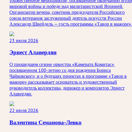
торжественное мероприятие, посвященное окончанию Втор
мировой войны и победе над милитаристской Японией.
Организатор вечера, советник председателя Российского
союза ветеранов заслуженный деятель искусств России
Александр Швейдель — гость программы «Тавор в мажоре».
23 июля 2026
Эрнест Алавердян
О прошедшем сезоне оркестра «Камерата Комитас»,
посвященном 100-летию со дня рождения Бориса
Чайковского, и о будущих проектах в программе «Тавор в
мажоре» рассказывает основатель и художественный
руководитель коллектива, дирижер и композитор Эрнест
Алавердян.
22 июля 2026
Валентина Семанова-Левко