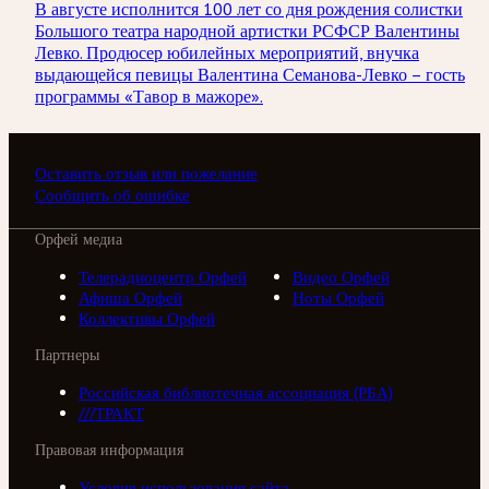
В августе исполнится 100 лет со дня рождения солистки
Большого театра народной артистки РСФСР Валентины
Левко. Продюсер юбилейных мероприятий, внучка
выдающейся певицы Валентина Семанова-Левко – гость
программы «Тавор в мажоре».
Оставить отзыв или пожелание
Сообщить об ошибке
Орфей медиа
Телерадиоцентр Орфей
Видео Орфей
Афиша Орфей
Ноты Орфей
Коллективы Орфей
Партнеры
Российская библиотечная ассоциация (РБА)
///ТРАКТ
Правовая информация
Условия использования сайта