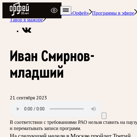
Радио Орфей
Радио классической музыки «Орфей»
Программы в эфире
Тавор в мажоре
Иван Смирнов-
младший
21 сентября 2023
В соответствии с требованиями
РАО
нельзя ставить на пауз
и перематывать записи программ.
На следующей неделе в Москве пройдет Третий