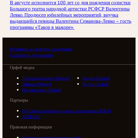
В августе исполнится 100 лет со дня рождения солистки
Большого театра народной артистки РСФСР Валентины
Левко. Продюсер юбилейных мероприятий, внучка
выдающейся певицы Валентина Семанова-Левко – гость
программы «Тавор в мажоре».
Оставить отзыв или пожелание
Сообщить об ошибке
Орфей медиа
Телерадиоцентр Орфей
Видео Орфей
Афиша Орфей
Ноты Орфей
Коллективы Орфей
Партнеры
Российская библиотечная ассоциация (РБА)
///ТРАКТ
Правовая информация
Условия использования сайта