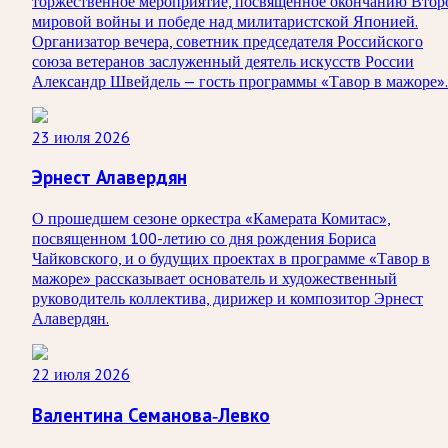
торжественное мероприятие, посвященное окончанию Втор
мировой войны и победе над милитаристской Японией.
Организатор вечера, советник председателя Российского
союза ветеранов заслуженный деятель искусств России
Александр Швейдель — гость программы «Тавор в мажоре».
23 июля 2026
Эрнест Алавердян
О прошедшем сезоне оркестра «Камерата Комитас»,
посвященном 100-летию со дня рождения Бориса
Чайковского, и о будущих проектах в программе «Тавор в
мажоре» рассказывает основатель и художественный
руководитель коллектива, дирижер и композитор Эрнест
Алавердян.
22 июля 2026
Валентина Семанова-Левко