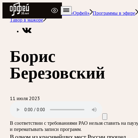
Радио Орфей
Радио классической музыки «Орфей»
Программы в эфире
Тавор в мажоре
Борис
Березовский
11 июля 2023
В соответствии с требованиями
РАО
нельзя ставить на пауз
и перематывать записи программ.
В одном из красивейших мест России прошел