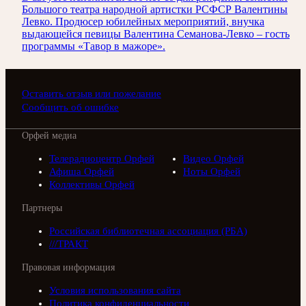
Большого театра народной артистки РСФСР Валентины
Левко. Продюсер юбилейных мероприятий, внучка
выдающейся певицы Валентина Семанова-Левко – гость
программы «Тавор в мажоре».
Оставить отзыв или пожелание
Сообщить об ошибке
Орфей медиа
Телерадиоцентр Орфей
Видео Орфей
Афиша Орфей
Ноты Орфей
Коллективы Орфей
Партнеры
Российская библиотечная ассоциация (РБА)
///ТРАКТ
Правовая информация
Условия использования сайта
Политика конфиденциальности