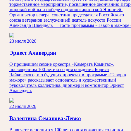
торжественное мероприятие, посвященное окончанию Втор
мировой войны и победе над милитаристской Японией.
Организатор вечера, советник председателя Российского
союза ветеранов заслуженный деятель искусств России
Александр Швейдель — гость программы «Тавор в мажоре»
23 июля 2026
Эрнест Алавердян
О прошедшем сезоне оркестра «Камерата Комитас»,
посвященном 100-летию со дня рождения Бориса
Чайковского, и о будущих проектах в программе «Тавор в
мажоре» рассказывает основатель и художественный
руководитель коллектива, дирижер и композитор Эрнест
Алавердян.
22 июля 2026
Валентина Семанова-Левко
В августе исполнится 100 лет со дня рождения солистки