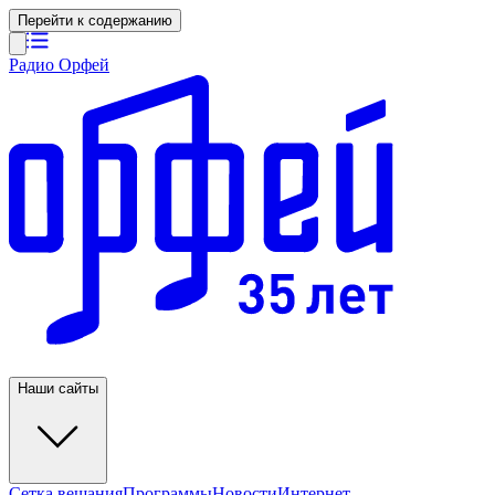
Перейти к содержанию
Радио Орфей
Наши сайты
Сетка вещания
Программы
Новости
Интернет-