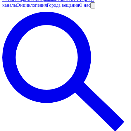
каналы
Энциклопедия
Города вещания
О нас