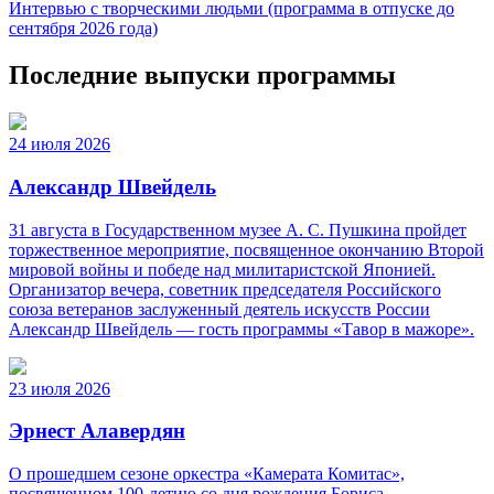
Интервью с творческими людьми (программа в отпуске до
сентября 2026 года)
Последние выпуски программы
24 июля 2026
Александр Швейдель
31 августа в Государственном музее А. С. Пушкина пройдет
торжественное мероприятие, посвященное окончанию Второй
мировой войны и победе над милитаристской Японией.
Организатор вечера, советник председателя Российского
союза ветеранов заслуженный деятель искусств России
Александр Швейдель — гость программы «Тавор в мажоре».
23 июля 2026
Эрнест Алавердян
О прошедшем сезоне оркестра «Камерата Комитас»,
посвященном 100-летию со дня рождения Бориса