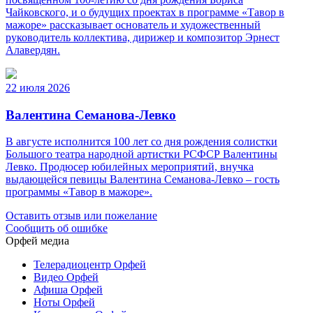
Чайковского, и о будущих проектах в программе «Тавор в
мажоре» рассказывает основатель и художественный
руководитель коллектива, дирижер и композитор Эрнест
Алавердян.
22 июля 2026
Валентина Семанова-Левко
В августе исполнится 100 лет со дня рождения солистки
Большого театра народной артистки РСФСР Валентины
Левко. Продюсер юбилейных мероприятий, внучка
выдающейся певицы Валентина Семанова-Левко – гость
программы «Тавор в мажоре».
Оставить отзыв или пожелание
Сообщить об ошибке
Орфей медиа
Телерадиоцентр Орфей
Видео Орфей
Афиша Орфей
Ноты Орфей