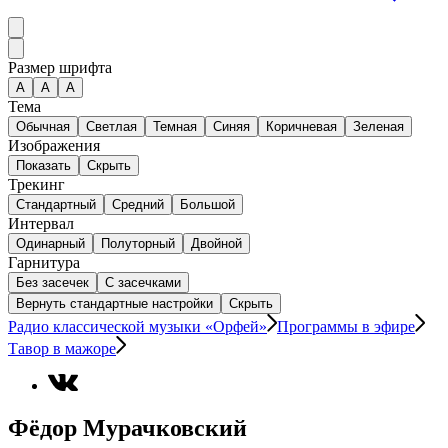
Размер шрифта
А
A
A
Тема
Обычная
Светлая
Темная
Синяя
Коричневая
Зеленая
Изображения
Показать
Скрыть
Трекинг
Стандартный
Средний
Большой
Интервал
Одинарный
Полуторный
Двойной
Гарнитура
Без засечек
С засечками
Вернуть стандартные настройки
Скрыть
Радио классической музыки «Орфей»
Программы в эфире
Тавор в мажоре
Фёдор Мурачковский