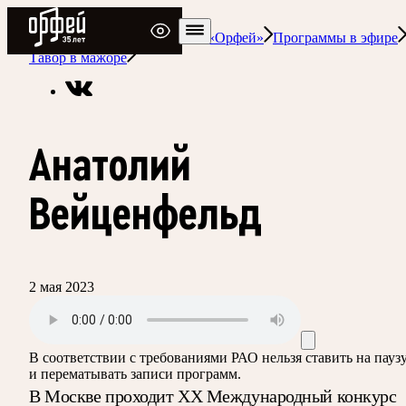
Радио Орфей
Радио классической музыки «Орфей»
Программы в эфире
Тавор в мажоре
Анатолий
Вейценфельд
2 мая 2023
В соответствии с требованиями
РАО
нельзя ставить на пауз
и перематывать записи программ.
В Москве проходит ХХ Международный конкурс