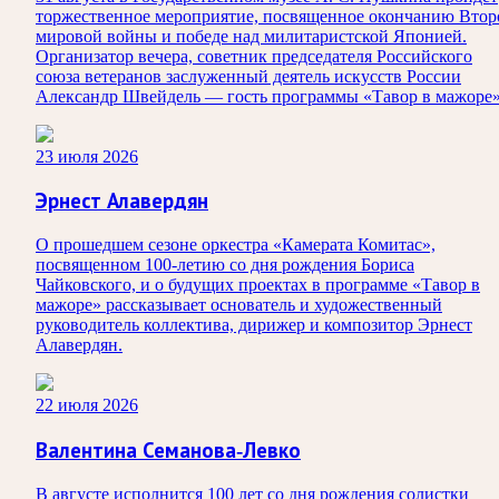
торжественное мероприятие, посвященное окончанию Втор
мировой войны и победе над милитаристской Японией.
Организатор вечера, советник председателя Российского
союза ветеранов заслуженный деятель искусств России
Александр Швейдель — гость программы «Тавор в мажоре»
23 июля 2026
Эрнест Алавердян
О прошедшем сезоне оркестра «Камерата Комитас»,
посвященном 100-летию со дня рождения Бориса
Чайковского, и о будущих проектах в программе «Тавор в
мажоре» рассказывает основатель и художественный
руководитель коллектива, дирижер и композитор Эрнест
Алавердян.
22 июля 2026
Валентина Семанова-Левко
В августе исполнится 100 лет со дня рождения солистки