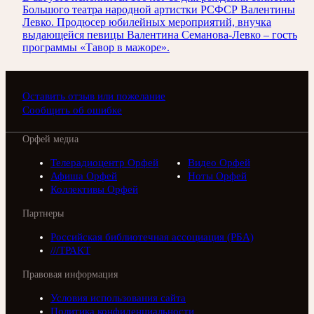
Большого театра народной артистки РСФСР Валентины
Левко. Продюсер юбилейных мероприятий, внучка
выдающейся певицы Валентина Семанова-Левко – гость
программы «Тавор в мажоре».
Оставить отзыв или пожелание
Сообщить об ошибке
Орфей медиа
Телерадиоцентр Орфей
Видео Орфей
Афиша Орфей
Ноты Орфей
Коллективы Орфей
Партнеры
Российская библиотечная ассоциация (РБА)
///ТРАКТ
Правовая информация
Условия использования сайта
Политика конфиденциальности