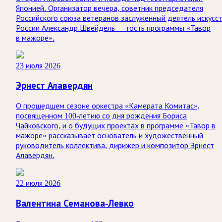
Японией. Организатор вечера, советник председателя
Российского союза ветеранов заслуженный деятель искусс
России Александр Швейдель — гость программы «Тавор
в мажоре».
23 июля 2026
Эрнест Алавердян
О прошедшем сезоне оркестра «Камерата Комитас»,
посвященном 100-летию со дня рождения Бориса
Чайковского, и о будущих проектах в программе «Тавор в
мажоре» рассказывает основатель и художественный
руководитель коллектива, дирижер и композитор Эрнест
Алавердян.
22 июля 2026
Валентина Семанова-Левко