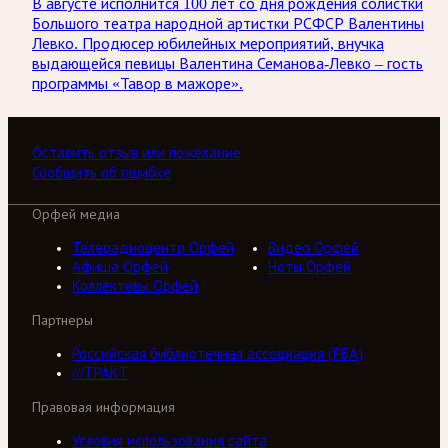
В августе исполнится 100 лет со дня рождения солистки
Большого театра народной артистки РСФСР Валентины
Левко. Продюсер юбилейных мероприятий, внучка
выдающейся певицы Валентина Семанова-Левко – гость
программы «Тавор в мажоре».
Оставить отзыв или пожелание
Сообщить об ошибке
Орфей медиа
Телерадиоцентр Орфей
Видео Орфей
Афиша Орфей
Ноты Орфей
Коллективы Орфей
Партнеры
Российская библиотечная ассоциация (РБА)
///ТРАКТ
Правовая информация
Условия использования сайта