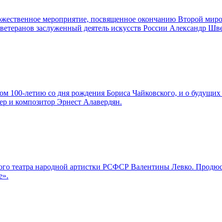
торжественное мероприятие, посвященное окончанию Второй мир
а ветеранов заслуженный деятель искусств России Александр Шв
м 100-летию со дня рождения Бориса Чайковского, и о будущих 
ер и композитор Эрнест Алавердян.
льшого театра народной артистки РСФСР Валентины Левко. Про
е».