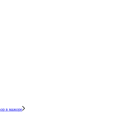
вор в мажоре