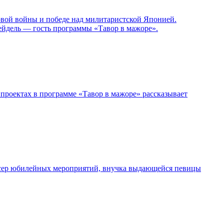
овой войны и победе над милитаристской Японией.
ейдель — гость программы «Тавор в мажоре».
проектах в программе «Тавор в мажоре» рассказывает
дюсер юбилейных мероприятий, внучка выдающейся певицы