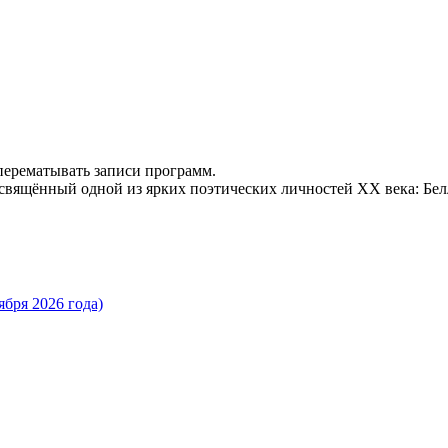
 перематывать записи программ.
освящённый одной из ярких поэтических личностей ХХ века: Бе
бря 2026 года)