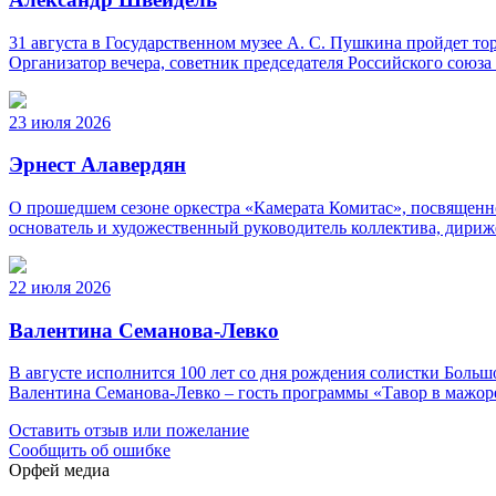
31 августа в Государственном музее А. С. Пушкина пройдет 
Организатор вечера, советник председателя Российского союз
23 июля 2026
Эрнест Алавердян
О прошедшем сезоне оркестра «Камерата Комитас», посвященно
основатель и художественный руководитель коллектива, дириж
22 июля 2026
Валентина Семанова-Левко
В августе исполнится 100 лет со дня рождения солистки Бо
Валентина Семанова-Левко – гость программы «Тавор в мажор
Оставить отзыв или пожелание
Сообщить об ошибке
Орфей медиа