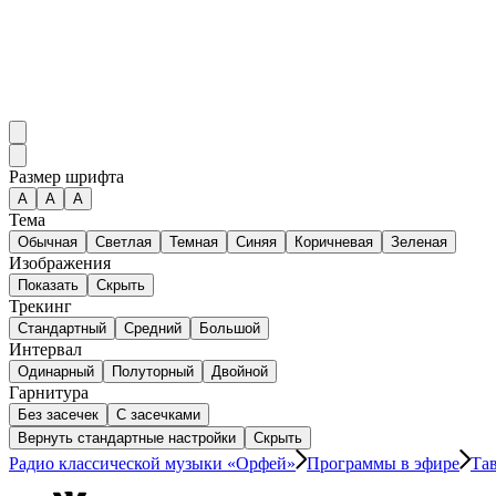
Размер шрифта
А
A
A
Тема
Обычная
Светлая
Темная
Синяя
Коричневая
Зеленая
Изображения
Показать
Скрыть
Трекинг
Стандартный
Средний
Большой
Интервал
Одинарный
Полуторный
Двойной
Гарнитура
Без засечек
С засечками
Вернуть стандартные настройки
Скрыть
Радио классической музыки «Орфей»
Программы в эфире
Та