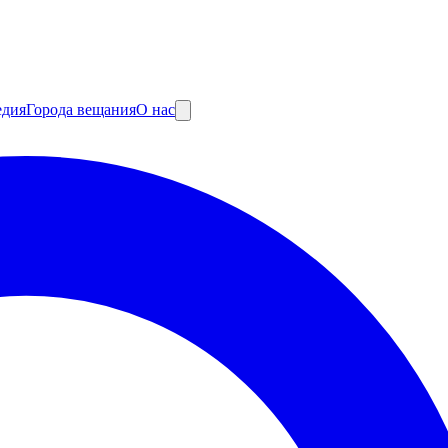
едия
Города вещания
О нас