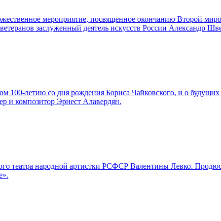
торжественное мероприятие, посвященное окончанию Второй мир
а ветеранов заслуженный деятель искусств России Александр Шв
м 100-летию со дня рождения Бориса Чайковского, и о будущих 
ер и композитор Эрнест Алавердян.
льшого театра народной артистки РСФСР Валентины Левко. Про
е».