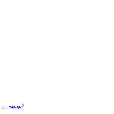
вор в мажоре