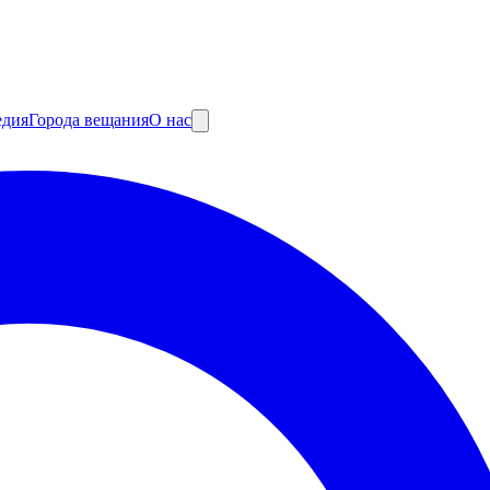
едия
Города вещания
О нас