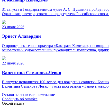
31 августа в Государственном музее А. С. Пушкина пройдет 
Организатор вечера, советник председателя Российского союз
23 июля 2026
Эрнест Алавердян
О прошедшем сезоне оркестра «Камерата Комитас», посвященно
основатель и художественный руководитель коллектива, дириж
22 июля 2026
Валентина Семанова-Левко
В августе исполнится 100 лет со дня рождения солистки Бо
Валентина Семанова-Левко – гость программы «Тавор в мажор
Оставить отзыв или пожелание
Сообщить об ошибке
Орфей медиа