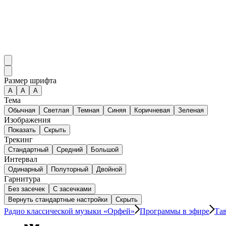
Размер шрифта
А
A
A
Тема
Обычная
Светлая
Темная
Синяя
Коричневая
Зеленая
Изображения
Показать
Скрыть
Трекинг
Стандартный
Средний
Большой
Интервал
Одинарный
Полуторный
Двойной
Гарнитура
Без засечек
С засечками
Вернуть стандартные настройки
Скрыть
Радио классической музыки «Орфей»
Программы в эфире
Та