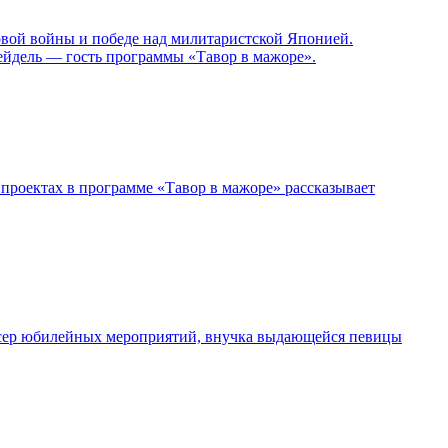
овой войны и победе над милитаристской Японией.
ейдель — гость программы «Тавор в мажоре».
проектах в программе «Тавор в мажоре» рассказывает
дюсер юбилейных мероприятий, внучка выдающейся певицы