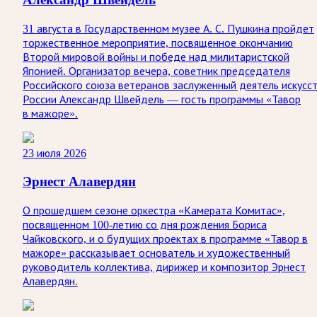
31 августа в Государственном музее А. С. Пушкина пройдет
торжественное мероприятие, посвященное окончанию
Второй мировой войны и победе над милитаристской
Японией. Организатор вечера, советник председателя
Российского союза ветеранов заслуженный деятель искусс
России Александр Швейдель — гость программы «Тавор
в мажоре».
23 июля 2026
Эрнест Алавердян
О прошедшем сезоне оркестра «Камерата Комитас»,
посвященном 100-летию со дня рождения Бориса
Чайковского, и о будущих проектах в программе «Тавор в
мажоре» рассказывает основатель и художественный
руководитель коллектива, дирижер и композитор Эрнест
Алавердян.