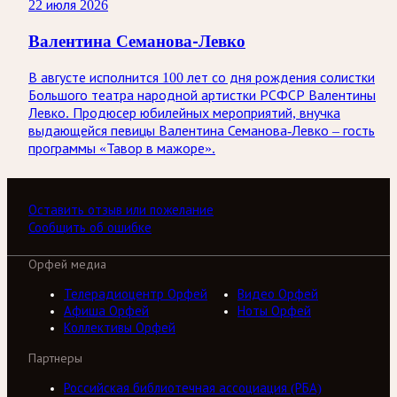
22 июля 2026
Валентина Семанова-Левко
В августе исполнится 100 лет со дня рождения солистки
Большого театра народной артистки РСФСР Валентины
Левко. Продюсер юбилейных мероприятий, внучка
выдающейся певицы Валентина Семанова-Левко – гость
программы «Тавор в мажоре».
Оставить отзыв или пожелание
Сообщить об ошибке
Орфей медиа
Телерадиоцентр Орфей
Видео Орфей
Афиша Орфей
Ноты Орфей
Коллективы Орфей
Партнеры
Российская библиотечная ассоциация (РБА)