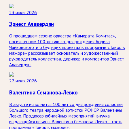
23 июля 2026
Эрнест Алавердян
О прошедшем сезоне оркестра «Камерата Комитас»,
посвященном 100-летию со дня рождения Бориса
Чайковского, и о будущих проектах в программе «Тавор в
мажоре» рассказывает основатель и художественный
руководитель коллектива, дирижер и композитор Эрнест
Алавердян.
22 июля 2026
Валентина Семанова-Левко
В августе исполнится 100 лет со дня рождения солистки
Большого театра народной артистки РСФСР Валентины
Левко. Продюсер юбилейных мероприятий, внучка
выдающейся певицы Валентина Семанова-Левко – гость
программы «Тавор в мажоре».