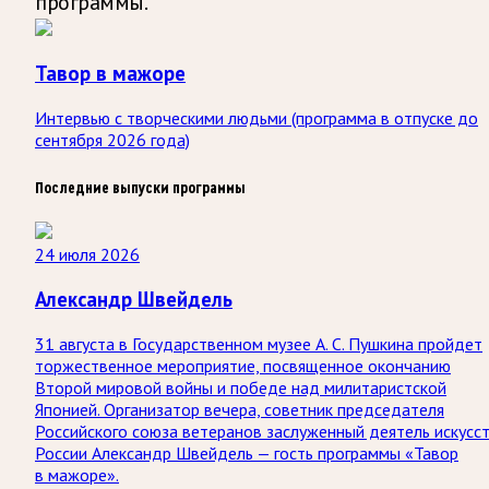
программы.
Тавор в мажоре
Интервью с творческими людьми (программа в отпуске до
сентября 2026 года)
Последние выпуски программы
24 июля 2026
Александр Швейдель
31 августа в Государственном музее А. С. Пушкина пройдет
торжественное мероприятие, посвященное окончанию
Второй мировой войны и победе над милитаристской
Японией. Организатор вечера, советник председателя
Российского союза ветеранов заслуженный деятель искусс
России Александр Швейдель — гость программы «Тавор
в мажоре».