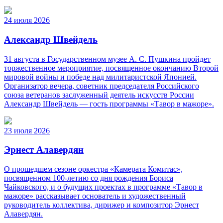
24 июля 2026
Александр Швейдель
31 августа в Государственном музее А. С. Пушкина пройдет
торжественное мероприятие, посвященное окончанию Второй
мировой войны и победе над милитаристской Японией.
Организатор вечера, советник председателя Российского
союза ветеранов заслуженный деятель искусств России
Александр Швейдель — гость программы «Тавор в мажоре».
23 июля 2026
Эрнест Алавердян
О прошедшем сезоне оркестра «Камерата Комитас»,
посвященном 100-летию со дня рождения Бориса
Чайковского, и о будущих проектах в программе «Тавор в
мажоре» рассказывает основатель и художественный
руководитель коллектива, дирижер и композитор Эрнест
Алавердян.