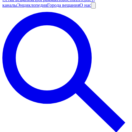
каналы
Энциклопедия
Города вещания
О нас