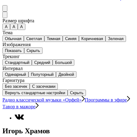
Размер шрифта
А
A
A
Тема
Обычная
Светлая
Темная
Синяя
Коричневая
Зеленая
Изображения
Показать
Скрыть
Трекинг
Стандартный
Средний
Большой
Интервал
Одинарный
Полуторный
Двойной
Гарнитура
Без засечек
С засечками
Вернуть стандартные настройки
Скрыть
Радио классической музыки «Орфей»
Программы в эфире
Тавор в мажоре
Игорь Храмов