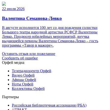
22 июля 2026
Валентина Семанова-Левко
В августе исполнится 100 лет со дня рождения солистки
Большого театра народной артистки РСФСР Валентины
Левко. Продюсер юбилейных мероприятий, внучка
выдающейся певицы Валентина Семанова-Левко – гость
программы «Тавор в мажоре».
Оставить отзыв или пожелание
Сообщить об ошибке
Орфей медиа
Телерадиоцентр Орфей
Видео Орфей
Афиша Орфей
Ноты Орфей
Коллективы Орфей
Партнеры
Российская библиотечная ассоциация (РБА)
///ТРАКТ