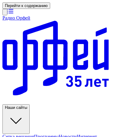
Перейти к содержанию
Радио Орфей
Наши сайты
Сетка вещания
Программы
Новости
Интернет-